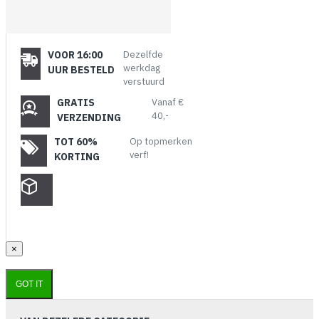
VOOR 16:00
Dezelfde
werkdag
UUR BESTELD
verstuurd
GRATIS
Vanaf €
40,-
VERZENDING
TOT 60%
Op topmerken
verf!
KORTING
×
GOT IT