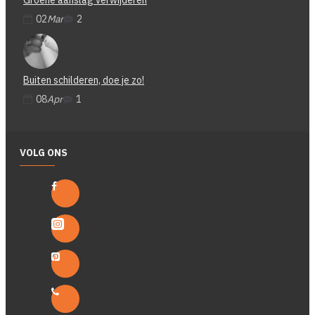
Groene aanslag verwijderen
02
Mar
2
Buiten schilderen, doe je zo!
08
Apr
1
VOLG ONS