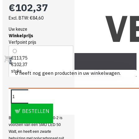
€102,37
Excl. BTW: €84,60
Uw keuze
Winkelprijs
Verfpoint prijs
€113,75
0
€102,37
stuks
U heeft nog geen producten in uw winkelwagen.
OMSCHRIJVING
BESTELLEN
Bouwlamp LED Vetec VL50-2 is
voorzien van een SMD LED 50
Watt, en heeft een zwarte
behuizing met polycarbonaat ruit.