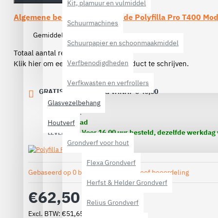
Kit, plamuur en vulmiddel
Algemene beoordelingen van de
Polyfilla Pro T400 Mo
Schuurmachines
Gemiddelde beoordeling:
(0)
Schuurpapier en schoonmaakmiddel
Totaal aantal reviews (0)
Verfbenodigdheden
Klik hier om een review over dit product te schrijven.
Verfkwasten en verfrollers
GRATIS VERZENDING VANAF € 40,00
Glasvezelbehang
VOORRAAD:
Op voorraad
Houtverf
Voor 16.00 uur besteld, dezelfde werkdag
LEVERTIJD:
Grondverf voor hout
Flexa Grondverf
Gebaseerd op 0 beoordeling(en).
-
Geef beoordeling
Herfst & Helder Grondverf
€62,50
Relius Grondverf
Excl. BTW: €51,65