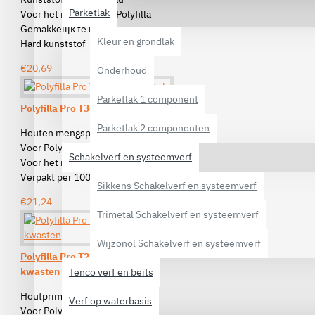
Parketlak
Voor het mengen van Polyfilla
Gemakkelijk te reinigen
Kleur en grondlak
Hard kunststof
€20,69
Onderhoud
Parketlak 1 component
Polyfilla Pro T360 Mengspatels
Parketlak 2 componenten
Houten mengspatel
Voor Polyfilla Pro W340
Schakelverf en systeemverf
Voor het mengen van 2K houtprimer
Verpakt per 100 stuks
Sikkens Schakelverf en systeemverf
€21,24
Trimetal Schakelverf en systeemverf
Wijzonol Schakelverf en systeemverf
Polyfilla Pro T220 Houtprimer
kwasten
Tenco verf en beits
Houtprimer kwasten
Verf op waterbasis
Voor Polyfilla Pro W340