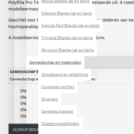
Relius Blanke lak en beits
Polyfilla Pro T400 Modelleermessen set bestaande uit: 4 roestv
modelleermessen.
Sikkens Blanke lak en beits
Geschikt voor het mengen, aanbranden en modelleren van 
Svensk Färg Blanke lak en beits
houtreparatieproducten.
4 modelleermessen: 3cm, 5cm, 10cm en 15cm.
Trimetal Blanke lak en beits
Wijzonol Blanke lak en beits
Gereedschap en materialen
GEREEDSCHAP EN MATERIALEN
Afplakband en afdekfolie
Gereedschap en materialen
Gereedschappen
Complete verfset
0%
0%
Diversen
0%
0%
Gereedschappen
0%
Glasbenodigdheden
SCHRIJF EEN REVIEW