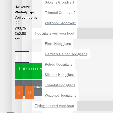
Sikkens Grondverf
Uw keuze
Winkelprijs
Trimetal Grondverf
Verfpoint prijs
Wijzonol Grondverf
€93,75
Hoogglans verf voor hout
€62,50
set
Flexa Hoogglans
Herfst & Helder Hoogglans
Relius Hoogglans
BESTELLEN
Sikkens Hoogglans
Trimetal Hoogglans
STEL EEN VRAAG
Wijzonol Hoogglans
Zijdeglans verf voor hout