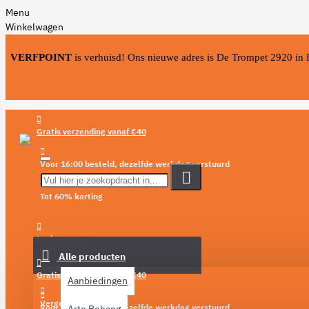
Menu
Winkelwagen
VERFPOINT
is verhuisd! Ons nieuwe adres is De Trompet 2920 in
Gratis verzending vanaf €40
Voor 16:00 besteld, dezelfde werkdag verstuurd
Tot 60% korting
Menu
Login
Alle producten
Verlanglijst
Gratis verzending vanaf €40
Aanbiedingen
Vergelijken
Voor 16:00 besteld, dezelfde werkdag verstuurd