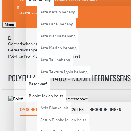
Arte Behang
Arte Kaolin behang
Tot 60% korting
Arte Lanai behang
Menu
Arte Manila behang
Gereedschap en materialen
Arte Merino behang
Gereedschappen
Polyfilla Pro T400 Modelleermessenset
Arte Tali behang
Arte Textura Ignis behang
POLYFILLA PRO T400 - MODELLEERMESSENS
Betonverf
Blanke lak en beits
Avis Blanke lak
OMSCHRIJVING
SPECIFICATIES
BEOORDELINGEN
Jotun Blanke lak en beits