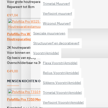
Voor grote houtreparaties
Trimetal Muurverf
Repareert tot 8cm
Verfpoint muurverf
€97,04
Wijzonol Muurverf
Speciale muurverven
Polyfilla Pro W325 2K
Houtreparatieplamuur
Structuurverf en decoratieverf
2K houtreparatieplamuur
Voor binnen en buiten
Voorstrijkmiddel
Op basis van epoxy
Overschilderbaar na 30 minuten
Flexa Voorstrijkmiddel
€49,00
Relius Voorstrijkmiddel
MENSEN KOCHTEN OOK
Sikkens Voorstrijkmiddel
Trimetal Voorstrijkmiddel
Polyfilla Pro T310 Mengplateau
Verfpoint Voorstrijkmiddel
Kunststof mengplateau