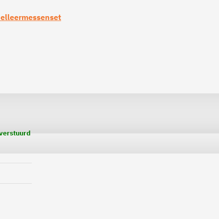
delleermessenset
 verstuurd