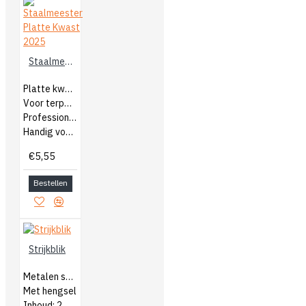
Staalmeester Platte Kwast 2025
Platte kwast
Voor terpentine verf
Professionele kwast
Handig voor grote oppervlakken
€5,55
Bestellen
Strijkblik
Metalen strijkblik
Met hengsel
Inhoud: 2,5 liter