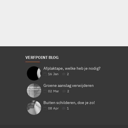
€6,54
Bestellen
VERFPOINT BLOG
Afplaktape, welke heb je nodig?
16
Jan
2
Groene aanslag verwijderen
02
Mar
2
Buiten schilderen, doe je zo!
08
Apr
1