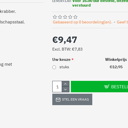
Voor 16.00 uur besteld, deze
LEVERTIJD:
verstuurd
fkrabber.
dschapsstaal.
Gebaseerd op 0 beoordeling(en).
-
Geef 
€9,47
Excl. BTW: €7,83
Uw keuze
Winkelprijs
ing met
stuks
€12,95
BESTEL
STEL EEN VRAAG