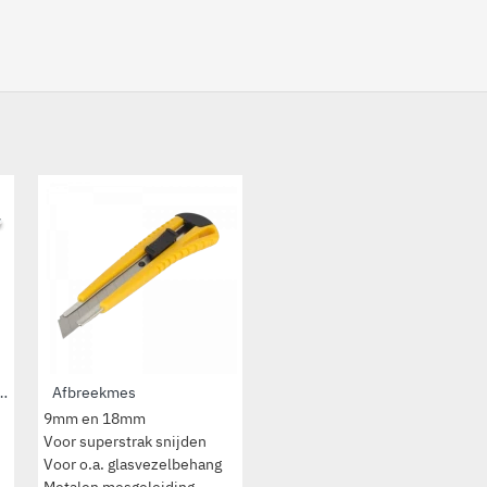
y Masker Reservemessen
Afbreekmes
Allway Glasreiniger
9mm en 18mm
Aluminium glasreiniger
Voor superstrak snijden
Mesje is inschuifbaar
Voor o.a. glasvezelbehang
Incl. 5 mesjes
Metalen mesgeleiding
Breedte: 4cm