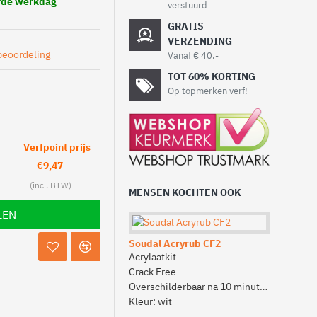
lfde werkdag
verstuurd
GRATIS
VERZENDING
beoordeling
Vanaf € 40,-
TOT 60% KORTING
Op topmerken verf!
Verfpoint prijs
€9,47
MENSEN KOCHTEN OOK
LEN
Soudal Acryrub CF2
Deksel in
Acrylaatkit
Deksel voo
Crack Free
Luchtdicht
Overschilderbaar na 10 minuten
Verf bewa
Kleur: wit
Voorkomt 