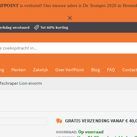
RFPOINT
is verhuisd! Ons nieuwe adres is De Trompet 2920 in Heems
werkdag verstuurd
Tot 60% korting
ing
Merken
Zakelijk
Over VerfPoint
Blog
FAQ
Contac
fschraper Lion eivorm
GRATIS VERZENDING VANAF € 40,
Op voorraad
VOORRAAD: