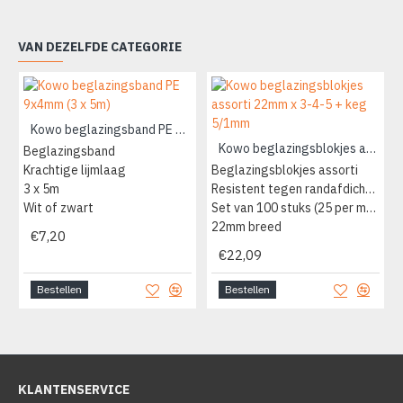
VAN DEZELFDE CATEGORIE
Kowo beglazingsband PE 9x4mm (3 x 5m)
Kowo beglazingsblokjes assorti 22mm x 3-4-5 + keg 5/1mm
Beglazingsband
Krachtige lijmlaag
Beglazingsblokjes assorti
3 x 5m
Resistent tegen randafdichtingen
Wit of zwart
Set van 100 stuks (25 per maat)
22mm breed
€7,20
€22,09
Bestellen
Bestellen
KLANTENSERVICE