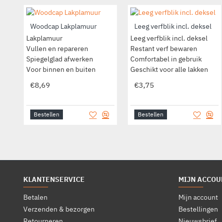
Woodcap Lakplamuur
Leeg verfblik incl. deksel
Lakplamuur
Leeg verfblik incl. deksel
Vullen en repareren
Restant verf bewaren
Spiegelglad afwerken
Comfortabel in gebruik
Voor binnen en buiten
Geschikt voor alle lakken
€8,69
€3,75
Bestellen
Bestellen
KLANTENSERVICE
MIJN ACCOU
Betalen
Mijn account
Verzenden & bezorgen
Bestellingen
Retourneren
Nieuwsbrief