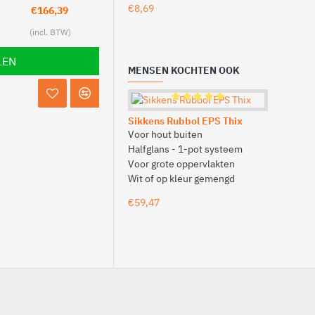
€8,69
€3,75
€166,39
LEN
MENSEN KOCHTEN OOK
Sikkens Rubbol EPS Thix
Voor hout buiten
Sikkens R
Halfglans - 1-pot systeem
Voor hout
Voor grote oppervlakten
Zijdeglans
Wit of op kleur gemengd
Geringe d
Wit of op 
€59,47
€36,39