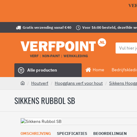
VE
Gratis verzending vanaf €40
Voor 16:00 besteld, dezelfde 
Home
Bedrijfskled
Alle producten
Houtverf
Hoogglans verf voor hout
Sikkens Hoogg
SIKKENS RUBBOL SB
OMSCHRIJVING
SPECIFICATIES
BEOORDELINGEN