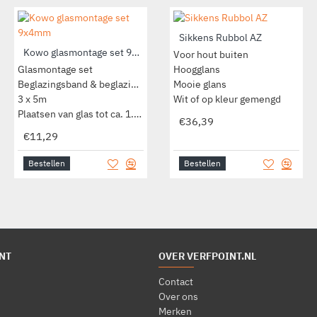
Liquid Rubber Top Shield
Sikkens Rubbol AZ
Kowo glasmontage set 9x4mm
Versnelt drogingsproces
Voor hout buiten
Glasmontage set
Gemakkelijk aanbrengen
Hoogglans
Beglazingsband & beglazingsblokjes
Mooie glans
Voor Liquid Rubber HB S-200 & Joint Filler
3 x 5m
Milieuvriendelijk
Wit of op kleur gemengd
Plaatsen van glas tot ca. 1.5m
€21,50
€36,39
€11,29
Bestellen
Bestellen
Bestellen
NT
OVER VERFPOINT.NL
Contact
Over ons
Merken