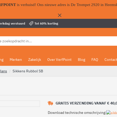
RFPOINT
is verhuisd! Ons nieuwe adres is De Trompet 2920 in Heems
werkdag verstuurd
Tot 60% korting
ing
Merken
Zakelijk
Over VerfPoint
Blog
FAQ
Contac
lans
Sikkens Rubbol SB
GRATIS VERZENDING VANAF € 40,
Download technische omschrijving: