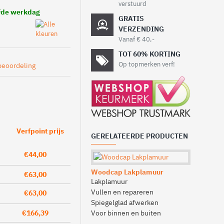
verstuurd
lfde werkdag
GRATIS
VERZENDING
Vanaf € 40,-
TOT 60% KORTING
Op topmerken verf!
beoordeling
Verfpoint prijs
GERELATEERDE PRODUCTEN
€44,00
Woodcap Lakplamuur
Leeg verfb
€63,00
Lakplamuur
Leeg verfbl
Vullen en repareren
Restant v
€63,00
Spiegelglad afwerken
Comfortabe
€166,39
Voor binnen en buiten
Geschikt v