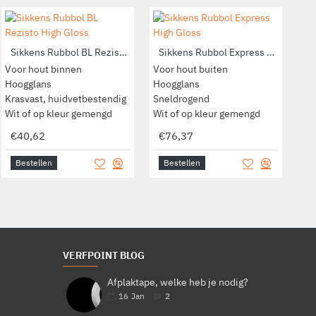
Blåkläder 1403 Werkbroek
Sikkens Rubbol BL Rezisto High Gloss
Sikkens Rubbol Express High Gloss
Metalen knopen
Voor hout binnen
Voor hout buiten
Voo
Kleur: Zwart
Hoogglans
Hoogglans
Ho
Duurzaam en comfortabel
Krasvast, huidvetbestendig
Sneldrogend
Ger
Naden in contrastkleuren
Wit of op kleur gemengd
Wit of op kleur gemengd
Wit
€68,50
€40,62
€76,37
€
Bestellen
Bestellen
Bestellen
B
VERFPOINT BLOG
Afplaktape, welke heb je nodig?
16
Jan
2