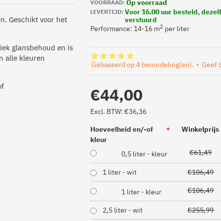
Op voorraad
VOORRAAD:
Voor 16.00 uur besteld, deze
LEVERTIJD:
n. Geschikt voor het
verstuurd
2
Performance: 14-16 m
per liter
iek glansbehoud en is
n alle kleuren
Gebaseerd op 4 beoordeling(en).
-
Geef 
f
€44,00
Excl. BTW: €36,36
Hoeveelheid en/-of
Winkelprijs
kleur
€61,49
0,5 liter - kleur
1 liter - wit
€106,49
€106,49
1 liter - kleur
2,5 liter - wit
€255,99