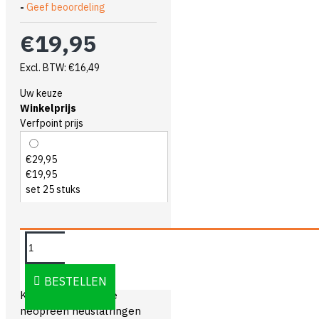
-
Geef beoordeling
€19,95
Excl. BTW: €16,49
Uw keuze
Winkelprijs
Verfpoint prijs
€29,95
€19,95
set 25 stuks
OMSCHRIJVING
BESTELLEN
Kowo zelfklevende
neopreen neuslatringen