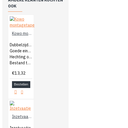
AMDERE KLANTEN KOCHTEN
OOK
Kowo montagetape
Dubbelzijdige klevende tape
Goede eindkleefkracht
Hechting op vele ondergronden
Bestand tegen chemicaliën & weersinvloeden
€13,32
Bestellen
Inzetvaatje