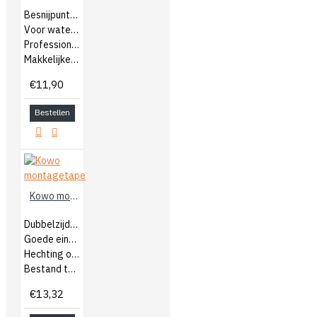
Besnijpuntkwast
Voor watergedragen en terpentine
Professionele kwast
Makkelijker om te besnijden
€11,90
Bestellen
Kowo montagetape
Dubbelzijdige klevende tape
Goede eindkleefkracht
Hechting op vele ondergronden
Bestand tegen chemicaliën & weersinvloeden
€13,32