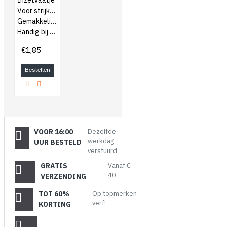
Inzetvaatje
Voor strijkblik 2,5 liter
Gemakkelijk te verwijderen
Handig bij meerdere kleuren
€1,85
Bestellen
VOOR 16:00
Dezelfde
werkdag
UUR BESTELD
verstuurd
GRATIS
Vanaf €
40,-
VERZENDING
TOT 60%
Op topmerken
verf!
KORTING