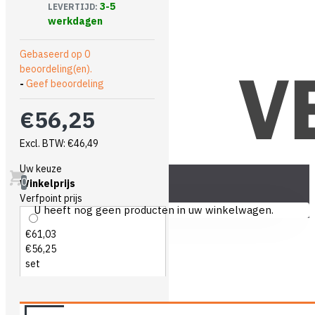
3-5
LEVERTIJD:
werkdagen
Gebaseerd op 0
beoordeling(en).
-
Geef beoordeling
€56,25
Excl. BTW: €46,49
Uw keuze
0
Winkelprijs
Verfpoint prijs
U heeft nog geen producten in uw winkelwagen.
€61,03
€56,25
set