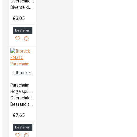
Overschilderbaar
Diverse kleuren
€3,05
Bestellen
Illbruck FM310 Purschuim
Purschuim
Hoge spuitsnelheid
Overschilderbaar
Bestand tegen warmte, water en vele chemicaliën
€7,65
Bestellen