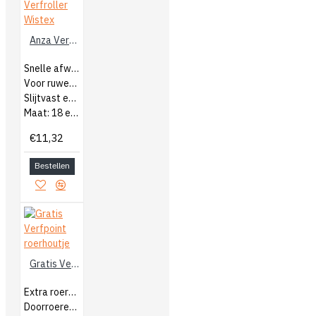
Anza Verfroller Wistex
Snelle afwerking
Voor ruwere ondergronden
Slijtvast en pluisvrij
Maat: 18 en 25cm
€11,32
Bestellen
Gratis Verfpoint roerhoutje
Extra roerhoutjes
Doorroeren van verf