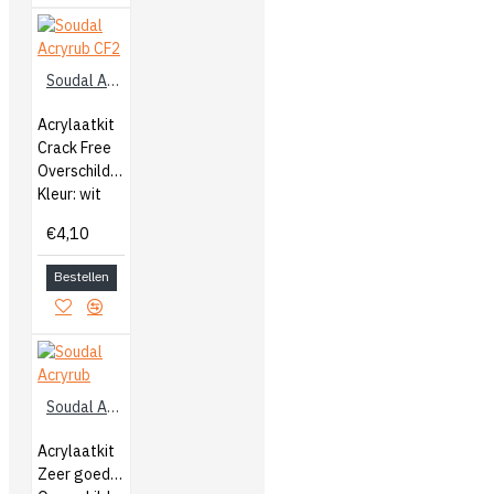
Soudal Acryrub CF2
Acrylaatkit
Crack Free
Overschilderbaar na 10 minuten
Kleur: wit
€4,10
Bestellen
Soudal Acryrub
Acrylaatkit
Zeer goede hechting