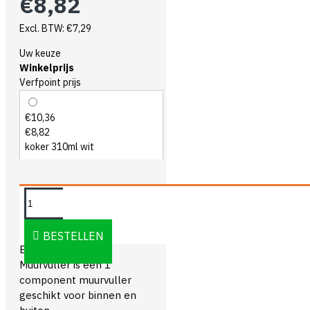
€8,82
Excl. BTW: €7,29
Uw keuze
Winkelprijs
Verfpoint prijs
€10,36
€8,82
koker 310ml wit
OMSCHRIJVING
BESTELLEN
Eazyfix Premium
Muurvuller is een 1
component muurvuller
geschikt voor binnen en