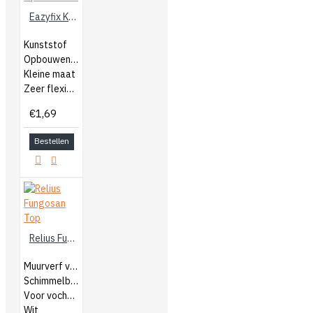
Eazyfix Kunststof Reparatie Opbouwmes
Kunststof
Opbouwen van reparatie
Kleine maat
Zeer flexibel
€1,69
Bestellen
Relius Fungosan Top
Muurverf voor binnen
Schimmelbestendig
Voor vochtige ruimtes
Wit