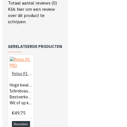
Totaal aantal reviews (0)
Klik hier om een review
over dit product te
schrijven.
GERELATEERDE PRODUCTEN
Relius R1 PRO
Hoge kwaliteit muurverf voor binnen
Schrobvast en dekkend klasse 1
Bestverkochte product van Relius
Wit of op kleur gemengd
€49,75
Bestellen