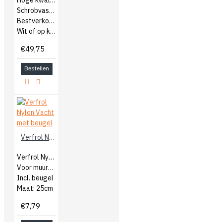
Hoge kwaliteit muurverf voor binnen
Schrobvast en dekkend klasse 1
Bestverkochte product van Relius
Wit of op kleur gemengd
€49,75
Bestellen
Verfrol Nylon Vacht met beugel
Verfrol Nylon vacht
Voor muurverf of coating
Incl. beugel
Maat: 25cm
€7,79