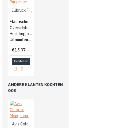
Illbruck FM330 Elastische Purschuim
Elastische purschuim
Overschilderbaar
Hechting op vele ondergronden
Uitmuntende isolatie
€15,97
Bestellen
AMDERE KLANTEN KOCHTEN
OOK
Avis Colorex Mengkleur