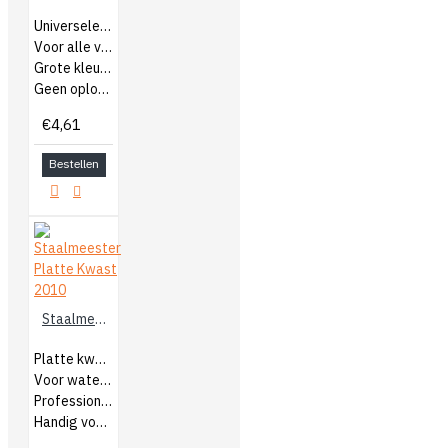
Universele mengkleuren
Voor alle verven en lakken
Grote kleurkracht
Geen oplosmiddelen
€4,61
Bestellen
Staalmeester Platte Kwast 2010
Platte kwast
Voor watergedragen en terpentine
Professionele kwast
Handig voor grote oppervlakken