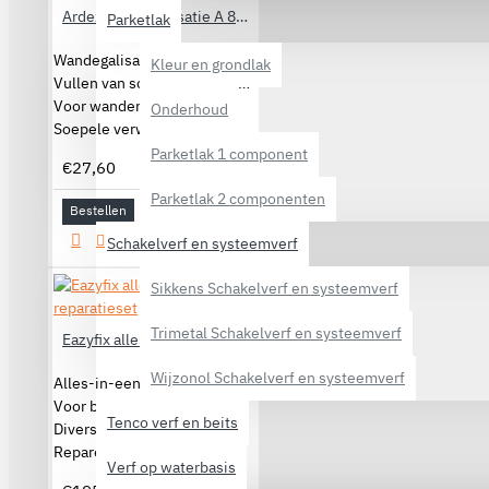
Ardex Wandegalisatie A 826
Parketlak
Wandegalisatie
Kleur en grondlak
Vullen van scheuren en gaten
Voor wanden en plafonds
Onderhoud
Soepele verwerking
Parketlak 1 component
€27,60
Parketlak 2 componenten
Bestellen
Schakelverf en systeemverf
Sikkens Schakelverf en systeemverf
Trimetal Schakelverf en systeemverf
Eazyfix alles-in-één hout reparatieset
Wijzonol Schakelverf en systeemverf
Alles-in-een hout reparatieset
Voor binnen en buiten
Tenco verf en beits
Diverse reparaties
Repareren van hout
Verf op waterbasis