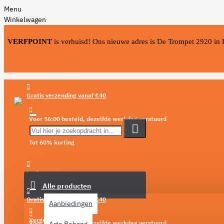
Menu
Winkelwagen
VERFPOINT
is verhuisd! Ons nieuwe adres is De Trompet 2920 in
Gratis verzending vanaf €40
Voor 16:00 besteld, dezelfde werkdag verstuurd
Tot 60% korting
Menu
Login
Alle producten
Verlanglijst
Gratis verzending vanaf €40
Aanbiedingen
Vergelijken
Voor 16:00 besteld, dezelfde werkdag verstuurd