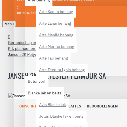
Arte Behang
Arte Kaolin behang
Tot 60% korting
Arte Lanai behang
Menu
Arte Manila behang
Gereedschap en materialen
Arte Merino behang
Kit, plamuur en vulmiddel
Jansen 2K Polyester Plamuur SA
Arte Tali behang
Arte Textura Ignis behang
JANSEN 2K POLYESTER PLAMUUR SA
Betonverf
Blanke lak en beits
Avis Blanke lak
OMSCHRIJVING
SPECIFICATIES
BEOORDELINGEN
Jotun Blanke lak en beits