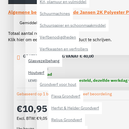
Kit, plamuur en vulmiddel
Algemene beoordelingen van de
Jansen 2K Polyester 
Schuurmachines
Gemiddelde beoordeling:
(5)
Schuurpapier en schoonmaakmiddel
Totaal aantal reviews (1)
Verfbenodigdheden
Klik hier om een review over dit product te schrijven.
Verfkwasten en verfrollers
GRATIS VERZENDING VANAF € 40,00
Glasvezelbehang
VOORRAAD:
Houtverf
Op voorraad
Voor 16.00 uur besteld, dezelfde werkdag
LEVERTIJD:
Grondverf voor hout
Gebaseerd op 1 beoordeling(en).
-
Geef beoordeling
Flexa Grondverf
€10,95
Herfst & Helder Grondverf
Excl. BTW: €9,05
Relius Grondverf
Uw keuze