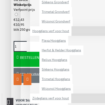
Sikkens Grondverf
Winkelprijs
Verfpoint prijs
Trimetal Grondverf
€12,43
Wijzonol Grondverf
€10,95
blik 250 gram
Hoogglans verf voor hout
Flexa Hoogglans
Herfst & Helder Hoogglans
BESTELLEN
Relius Hoogglans
Sikkens Hoogglans
STEL EEN VRAAG
Trimetal Hoogglans
Wijzonol Hoogglans
Zijdeglans verf voor hout
VOOR 16:00
Dezelfde
werkdag