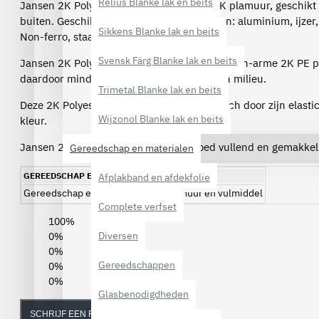
Relius Blanke lak en beits
Jansen 2K Polyester Plamuur SA is een 2K plamuur, geschikt
buiten. Geschikt voor diverse ondergronden: aluminium, ijzer,
Sikkens Blanke lak en beits
Non-ferro, staal, zink, en hout.
Svensk Färg Blanke lak en beits
Jansen 2K Polyester Plamuur SA is een styreen-arme 2K PE p
daardoor minder belastend is voor mens en milieu.
Trimetal Blanke lak en beits
Deze 2K Polyester Plamuur onderscheidt zich door zijn elastici
Wijzonol Blanke lak en beits
kleur.
Jansen 2K Polyester Plamuur SA is goed vullend en gemakkeli
Gereedschap en materialen
GEREEDSCHAP EN MATERIALEN
Afplakband en afdekfolie
Gereedschap en materialen
Kit plamuur en vulmiddel
Complete verfset
100%
Diversen
0%
0%
Gereedschappen
0%
0%
Glasbenodigdheden
SCHRIJF EEN REVIEW