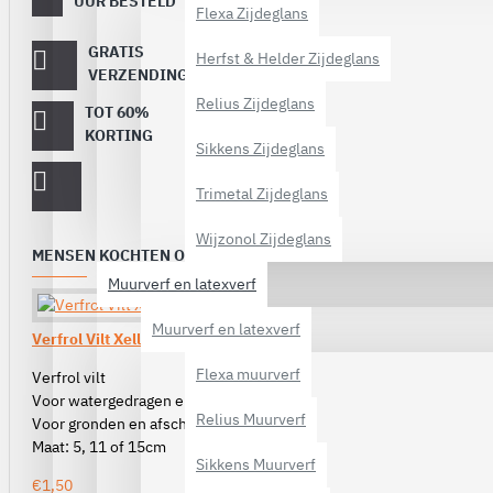
UUR BESTELD
Flexa Zijdeglans
verstuurd
GRATIS
Vanaf €
Herfst & Helder Zijdeglans
40,-
VERZENDING
Relius Zijdeglans
TOT 60%
Op topmerken
verf!
KORTING
Sikkens Zijdeglans
Trimetal Zijdeglans
Wijzonol Zijdeglans
MENSEN KOCHTEN OOK
Muurverf en latexverf
Muurverf en latexverf
Verfrol Vilt Xellent
Flexa muurverf
Verfrol vilt
Voor watergedragen en terpentine
Relius Muurverf
Voor gronden en afschilderen
Maat: 5, 11 of 15cm
Sikkens Muurverf
€1,50