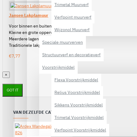
Trimetal Muurverf
Jansen Lakplamuur
Verfpoint muurverf
Voor binnen en buiten
Wijzonol Muurverf
Kleine en grote oppervlakken
Meerdere lagen per dag
Speciale muurverven
Traditionele lakplamuur
Structuurverf en decoratieverf
€7,77
Voorstrijkmiddel
×
Flexa Voorstrijkmiddel
GOT IT
Relius Voorstrijkmiddel
Sikkens Voorstrijkmiddel
VAN DEZELFDE CATEGORIE
Trimetal Voorstrijkmiddel
Verfpoint Voorstrijkmiddel