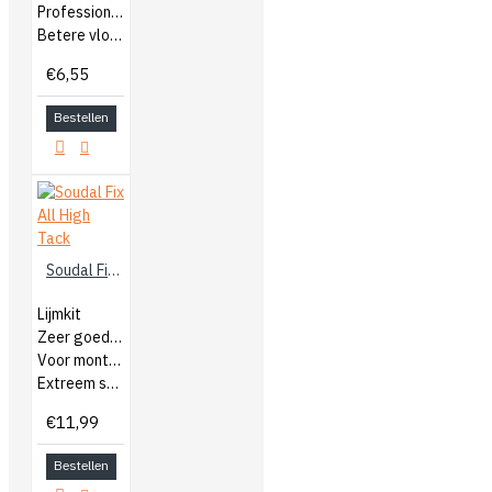
Professionele kwast
Betere vloeiing van de verf
€6,55
Bestellen
Soudal Fix All High Tack
Lijmkit
Zeer goede hechting
Voor monteren en afdichten
Extreem sterk
€11,99
Bestellen