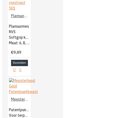
Plamuurmes roestvast 501
Plamuurmes
RVS
Softgrip kunststof handgreep
Maat: 6, 8, 10 of 12cm
€9,49
Bestellen
Meesterhand Gold Patentpuntkwast
Patentpuntkwast
Voor terpentine verf