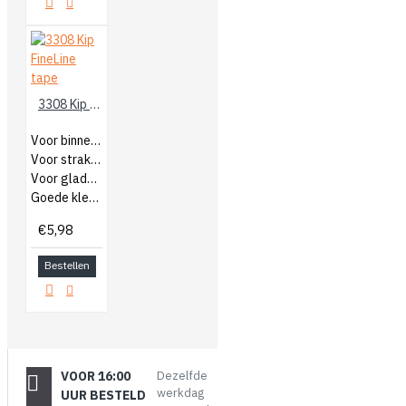
3308 Kip FineLine tape
Voor binnen en buiten
Voor strakke lijnen
Voor gladde ondergronden
Goede kleefkracht
€5,98
Bestellen
VOOR 16:00
Dezelfde
werkdag
UUR BESTELD