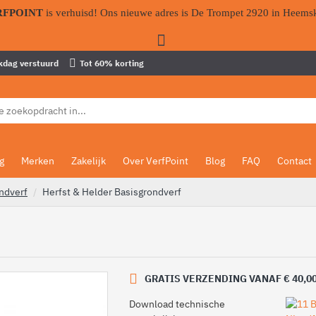
RFPOINT
is verhuisd! Ons nieuwe adres is De Trompet 2920 in Heems
kdag verstuurd
Tot 60% korting
g
Merken
Zakelijk
Over VerfPoint
Blog
FAQ
Contact
ndverf
Herfst & Helder Basisgrondverf
GRATIS VERZENDING VANAF € 40,0
Download technische