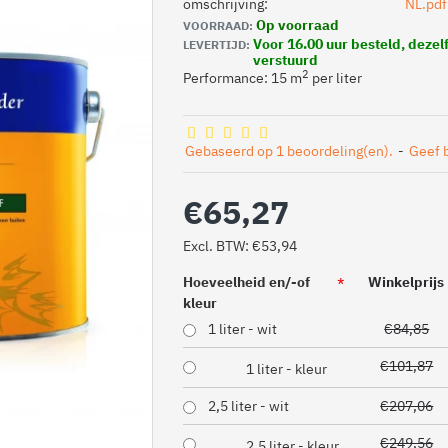
omschrijving:
Op voorraad
VOORRAAD:
Voor 16.00 uur besteld, deze
LEVERTIJD:
verstuurd
2
Performance: 15 m
per liter
Gebaseerd op 1 beoordeling(en).
-
Geef 
€65,27
Excl. BTW: €53,94
Hoeveelheid en/-of
Winkelprijs
kleur
1 liter - wit
€84,85
€101,87
1 liter - kleur
2,5 liter - wit
€207,06
€249,56
2,5 liter - kleur