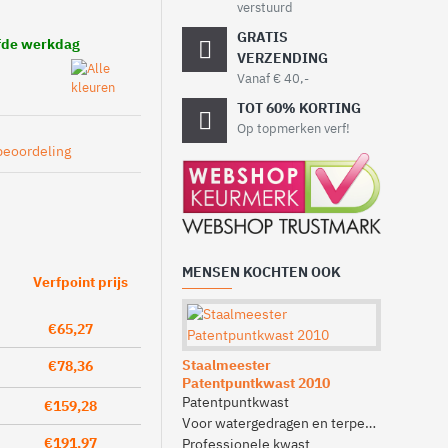
verstuurd
GRATIS
lfde werkdag
VERZENDING
Vanaf € 40,-
TOT 60% KORTING
Op topmerken verf!
beoordeling
MENSEN KOCHTEN OOK
Verfpoint prijs
€65,27
3308 Kip 
Voor binne
Staalmeester
€78,36
Patentpuntkwast 2010
Voor strak
Patentpuntkwast
Voor glad
€159,28
Voor watergedragen en terpentine
Goede kle
€191,97
Professionele kwast