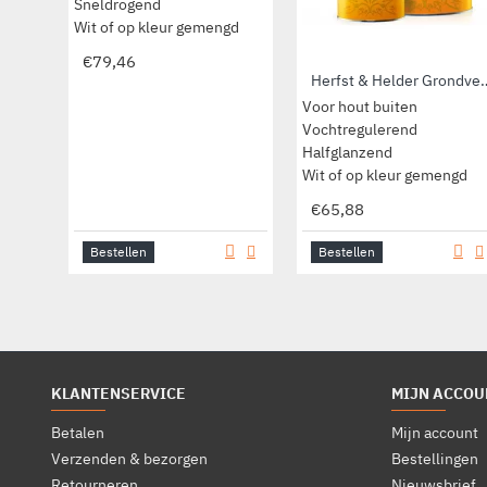
Sneldrogend
Wit of op kleur gemengd
€79,46
Herfst & Helder Gro
Voor hout buiten
Vochtregulerend
Halfglanzend
Wit of op kleur gemengd
€65,88
Bestellen
Bestellen
KLANTENSERVICE
MIJN ACCOU
Betalen
Mijn account
Verzenden & bezorgen
Bestellingen
Retourneren
Nieuwsbrief