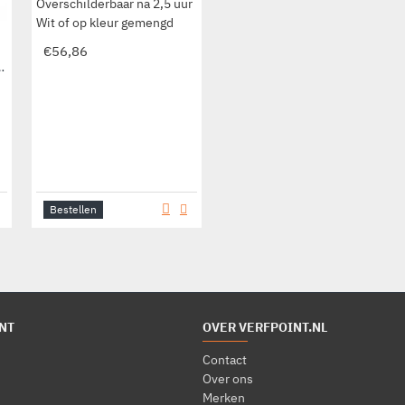
Overschilderbaar na 2,5 uur
Wit of op kleur gemengd
€56,86
ndverf Superieur
Bestellen
NT
OVER VERFPOINT.NL
Contact
Over ons
Merken