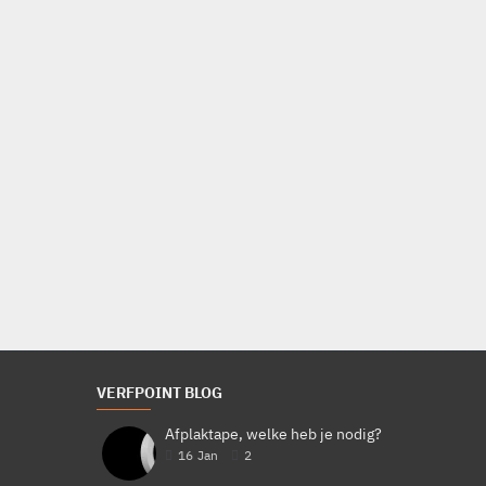
VERFPOINT BLOG
Afplaktape, welke heb je nodig?
16
Jan
2