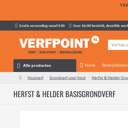
VE
Gratis verzending vanaf €40
Voor 16:00 besteld, dezelfde wer
Home
Bedrijfskledin
Alle producten
Houtverf
Grondverf voor hout
Herfst & Helder Gro
HERFST & HELDER BASISGRONDVERF