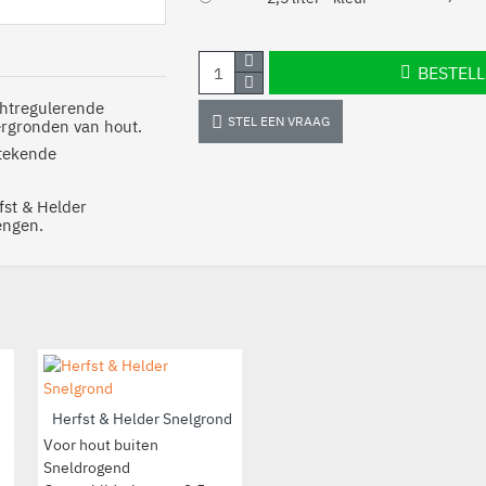
BESTEL
chtregulerende
STEL EEN VRAAG
vergronden van hout.
stekende
fst & Helder
engen.
Herfst & Helder Snelgrond
Voor hout buiten
Sneldrogend