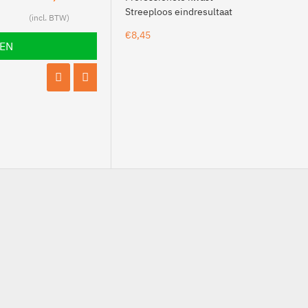
€5,98
Streeploos eindresultaat
€8,45
LEN