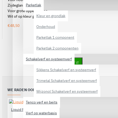
Parketlak
Zijdeglans
Voor grote oppervlakten
Kleur en grondlak
Wit of op kleur gemengd
€48,50
Onderhoud
Parketlak 1 component
Parketlak 2 componenten
×
Schakelverf en systeemverf
GOT IT
Sikkens Schakelverf en systeemverf
Trimetal Schakelverf en systeemverf
WE RADEN OOK AAN
Wijzonol Schakelverf en systeemverf
Tenco verf en beits
Liquid Rubber Top Shield
Verf op waterbasis