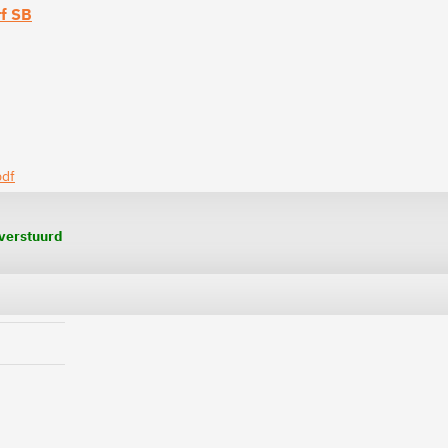
rf SB
 verstuurd