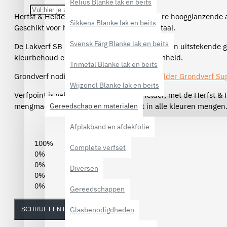
Relius Blanke lak en beits
Herfst & Helder Lakverf SB is een superieure hoogglanzende a
Sikkens Blanke lak en beits
Geschikt voor het aflakken van hout en metaal.
Svensk Färg Blanke lak en beits
De Lakverf SB is prettig te verwerken, heeft een uitstekende 
kleurbehoud en een goede buitenduurzaamheid.
Trimetal Blanke lak en beits
Grondverf nodig? Wij adviseren
Herfst & Helder Grondverf Su
Wijzonol Blanke lak en beits
Verfpoint is vakgrossier van Herfst & Helder, met de Herfst &
mengmachine kunnen wij dit product in alle kleuren mengen
Gereedschap en materialen
Afplakband en afdekfolie
100%
Complete verfset
0%
0%
Diversen
0%
0%
Gereedschappen
Glasbenodigdheden
SCHRIJF EEN REVIEW