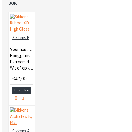
OOK
Sikkens Rubbol XD High Gloss
Voor hout buiten
Hoogglans
Extreem duurzaam
Wit of op kleur gemengd
€47,00
Bestellen
Sikkens Alphatex IQ Mat