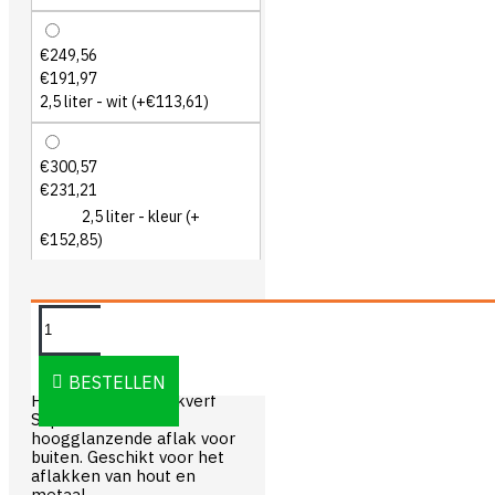
€249,56
€191,97
2,5 liter - wit
(+€113,61)
€300,57
€231,21
2,5 liter - kleur
(+
€152,85)
OMSCHRIJVING
BESTELLEN
Herfst & Helder Lakverf
Superieur is een
hoogglanzende aflak voor
buiten. Geschikt voor het
aflakken van hout en
metaal.