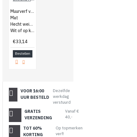
Muurverf voor binnen en buiten
Mat
Hecht weinig vuil aan
Wit of op kleur gemengd
€33,14
Bestellen
VOOR 16:00
Dezelfde
werkdag
UUR BESTELD
verstuurd
GRATIS
Vanaf €
40,-
VERZENDING
TOT 60%
Op topmerken
verf!
KORTING