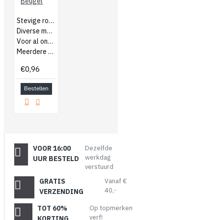
Beugel
Stevige rolbeugel
Diverse maten
Voor al onze verfrollers
Meerdere keren te gebruiken
€0,96
Bestellen
VOOR 16:00
Dezelfde
werkdag
UUR BESTELD
verstuurd
GRATIS
Vanaf €
40,-
VERZENDING
TOT 60%
Op topmerken
verf!
KORTING