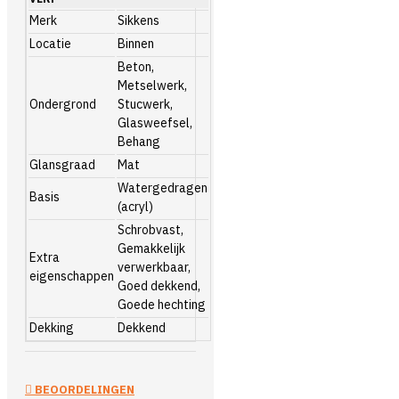
Merk
Sikkens
Locatie
Binnen
Beton,
Metselwerk,
Ondergrond
Stucwerk,
Glasweefsel,
Behang
Glansgraad
Mat
Watergedragen
Basis
(acryl)
Schrobvast,
Gemakkelijk
Extra
verwerkbaar,
eigenschappen
Goed dekkend,
Goede hechting
Dekking
Dekkend
BEOORDELINGEN