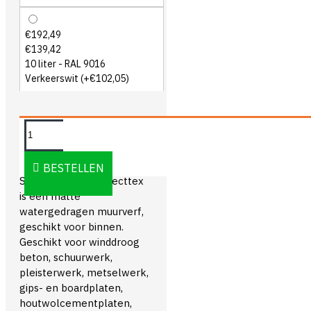
€192,49
€139,42
10 liter - RAL 9016
Verkeerswit
(+€102,05)
OMSCHRIJVING
BESTELLEN
Sikkens Alpha Projecttex
is een matte
watergedragen muurverf,
geschikt voor binnen.
Geschikt voor winddroog
beton, schuurwerk,
pleisterwerk, metselwerk,
gips- en boardplaten,
houtwolcementplaten,