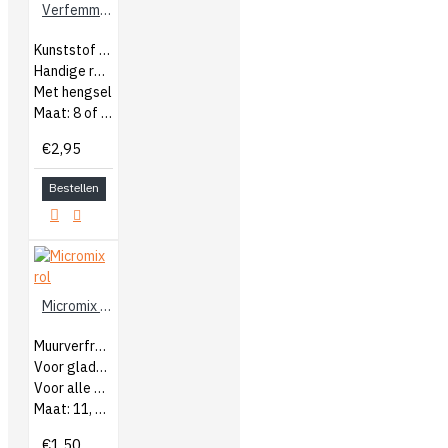
Verfemmer
Kunststof verfemmer
Handige rolemmer
Met hengsel
Maat: 8 of 12 liter
€2,95
Bestellen
Micromix rol
Muurverfroller
Voor gladde ondergronden
Voor alle muurverven
Maat: 11, 18 of 25cm
€1,50