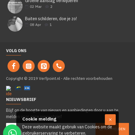
Groene aanslag verwijderen
02
Mar
2
Buiten schilderen, doe je zo!
08
Apr
1
VOLG ONS
Copyright © 2019 Verfpoint.nl - Alle rechten voorbehouden
NIEUWSBRIEF
Blijf op de hoogte van nieuws en aanbiedingen door u aan te
melden voor onze nieuwsbrief
Cookie melding
Deze website maakt gebruik van Cookies om de
AANMELDEN
gebruikerservaring te verbeteren.