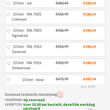
10 liter - wit
€482,49
€388,69
10 liter - RAL 9001
€551,99
€388,69
Crémewit
10 liter - RAL 9003
€551,99
€388,69
Signaalwit
10 liter - RAL 9010
€551,99
€388,69
Zuiverwit
10 liter - RAL 9016
€551,99
€388,69
Verkeerswit
€672,99
€485,54
10 liter - kleur
Download technische omschrijving:
Op voorraad
VOORRAAD:
Voor 10.00 uur besteld, dezelfde werkdag
LEVERTIJD:
verstuurd