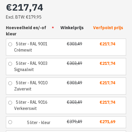
€217,74
Excl. BTW: €179,95
Hoeveelheid en/-of
Winkelprijs
Verfpoint prijs
kleur
5 liter - RAL 9001
€303,49
€217,74
Crémewit
5 liter - RAL 9003
€303,49
€217,74
Signaalwit
5 liter - RAL 9010
€303,49
€217,74
Zuiverwit
5 liter - RAL 9016
€303,49
€217,74
Verkeerswit
€379,49
€271,69
5 liter - kleur