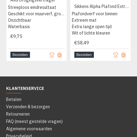
Avis Drogingsvertrager
Sikkens Alpha Plafond Extreem Mat
Streeploos eindresultaat
Geschikt voor muurverf, grondverf en aflak
Plafondverf voor binnen
Onzichtbaar
Extreem mat
Waterbasis
Extra lange open tijd
Wit of lichte kleuren
€9,75
€58,49
Bestellen
Bestellen
KLANTENSERVICE
Betalen
Verzenden & bezorgen
Retourneren
FAQ (meest gestelde vragen)
Algemene voorwaarden
Privacybeleid