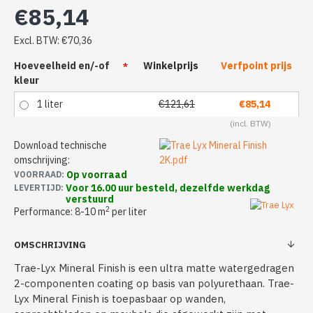
€85,14
Excl. BTW: €70,36
Hoeveelheid en/-of
Winkelprijs
Verfpoint prijs
kleur
1 liter
€121,61
€85,14
Download technische
omschrijving:
Op voorraad
VOORRAAD:
Voor 16.00 uur besteld, dezelfde werkdag
LEVERTIJD:
verstuurd
2
Performance: 8-10 m
per liter
OMSCHRIJVING
Trae-Lyx Mineral Finish is een ultra matte watergedragen
2-componenten coating op basis van polyurethaan. Trae-
Lyx Mineral Finish is toepasbaar op wanden,