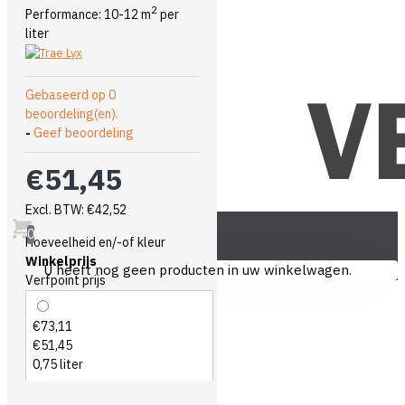
2
Performance: 10-12 m
per
liter
Gebaseerd op 0
beoordeling(en).
-
Geef beoordeling
€51,45
Excl. BTW: €42,52
0
Hoeveelheid en/-of kleur
Winkelprijs
U heeft nog geen producten in uw winkelwagen.
Verfpoint prijs
€73,11
€51,45
0,75 liter