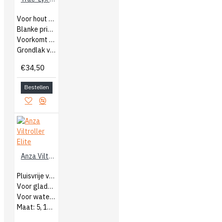
Voor hout binnen
Blanke primer
Voorkomt verkleuringen in laklaag
Grondlak voor Trae-Lyx Naturel
€34,50
Bestellen
Anza Viltroller Elite
Pluisvrije viltroller
Voor gladde ondergronden
Voor watergedragen en terpentine
Maat: 5, 10, 15 en 18cm