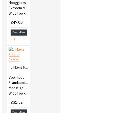
Hoogglans
Extreem duurzaam
Wit of op kleur gemengd
€47,00
Bestellen
Sikkens Rubbol Primer
Voor hout binnen en buiten
Standaard grondverf
Meest gebruikte grondverf
Wit of op kleur gemengd
€31,52
Bestellen