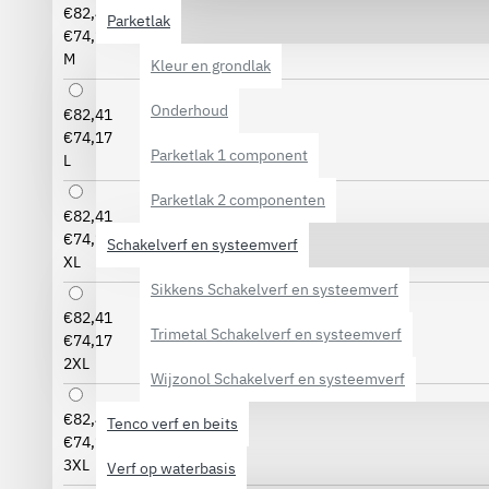
€82,41
Parketlak
€74,17
M
Kleur en grondlak
Onderhoud
€82,41
€74,17
Parketlak 1 component
L
Parketlak 2 componenten
€82,41
€74,17
Schakelverf en systeemverf
XL
Sikkens Schakelverf en systeemverf
€82,41
Trimetal Schakelverf en systeemverf
€74,17
2XL
Wijzonol Schakelverf en systeemverf
€82,41
Tenco verf en beits
€74,17
3XL
Verf op waterbasis