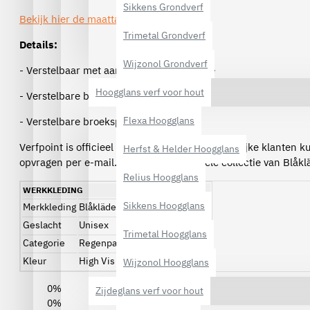
Sikkens Grondverf
Bekijk hier de maattabel van Blåkläder
.
Trimetal Grondverf
Details:
Wijzonol Grondverf
- Verstelbaar met aanrijgkoord in de taille
Hoogglans verf voor hout
- Verstelbare bretels met elastiek
Flexa Hoogglans
- Verstelbare broekspijp
Verfpoint is officieel dealer van Blåkläder, zakelijke klanten 
Herfst & Helder Hoogglans
opvragen per e-mail. Bekijk
hier
de gehele collectie van Blåkl
Relius Hoogglans
WERKKLEDING
Sikkens Hoogglans
Merkkleding
Blåkläder
Geslacht
Unisex
Trimetal Hoogglans
Categorie
Regenpakken
Kleur
High Vis Geel, High Vis Oranje
Wijzonol Hoogglans
0%
Zijdeglans verf voor hout
0%