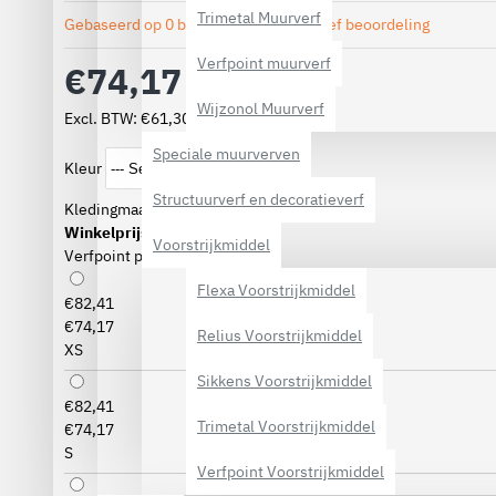
Trimetal Muurverf
Gebaseerd op 0 beoordeling(en).
-
Geef beoordeling
Verfpoint muurverf
€74,17
Wijzonol Muurverf
Excl. BTW: €61,30
Speciale muurverven
Kleur
Structuurverf en decoratieverf
Kledingmaat
Winkelprijs
Voorstrijkmiddel
Verfpoint prijs
Flexa Voorstrijkmiddel
€82,41
€74,17
Relius Voorstrijkmiddel
XS
Sikkens Voorstrijkmiddel
€82,41
Trimetal Voorstrijkmiddel
€74,17
S
Verfpoint Voorstrijkmiddel