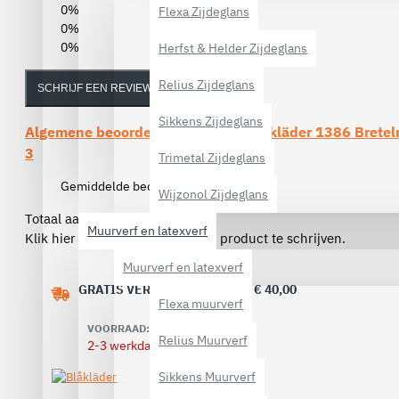
0%
Flexa Zijdeglans
0%
0%
Herfst & Helder Zijdeglans
Relius Zijdeglans
SCHRIJF EEN REVIEW
Sikkens Zijdeglans
Algemene beoordelingen van de
Blåkläder 1386 Bretel
3
Trimetal Zijdeglans
Gemiddelde beoordeling:
(0)
Wijzonol Zijdeglans
Totaal aantal reviews (0)
Muurverf en latexverf
Klik hier om een review over dit product te schrijven.
Muurverf en latexverf
GRATIS VERZENDING VANAF € 40,00
Flexa muurverf
VOORRAAD:
Relius Muurverf
2-3 werkdagen
Sikkens Muurverf