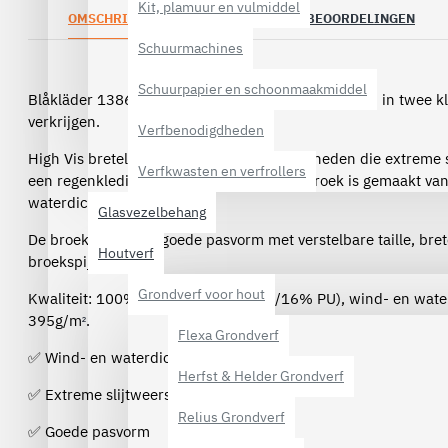
Kit, plamuur en vulmiddel
OMSCHRIJVING
SPECIFICATIES
BEOORDELINGEN
Schuurmachines
Schuurpapier en schoonmaakmiddel
Blåkläder 1386 Bretelregenbroek High Vis Level 3 - in twee k
verkrijgen.
Verfbenodigdheden
High Vis bretelregenbroek voor werkzaamheden die extreme s
Verfkwasten en verfrollers
een regenkledingstuk vereisen. De regenbroek is gemaakt van
waterdicht materiaal.
Glasvezelbehang
De broek heeft een goede pasvorm met verstelbare taille, bret
Houtverf
broekspijpen.
Grondverf voor hout
Kwaliteit: 100% polyester (84% PVC/16% PU), wind- en wate
395g/m
.
²
Flexa Grondverf
✅ Wind- en waterdicht
Herfst & Helder Grondverf
✅ Extreme slijtweerstand
Relius Grondverf
✅ Goede pasvorm