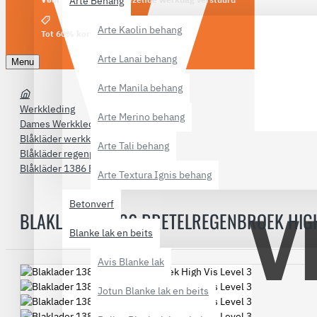
Arte Behang
Arte Kaolin behang
Tot 60% korting
Arte Lanai behang
Menu
Arte Manila behang
Werkkleding
Arte Merino behang
Dames Werkkleding
Blåkläder werkkleding
Arte Tali behang
Blåkläder regenpakken
Blåkläder 1386 Bretelregenbroek Level 3
Arte Textura Ignis behang
Betonverf
BLAKLADER 1386 BRETELREGENBROEK HIGH
Blanke lak en beits
Avis Blanke lak
Jotun Blanke lak en beits