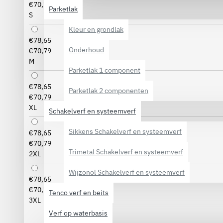
€70,79
Parketlak
S
Kleur en grondlak
€78,65
Onderhoud
€70,79
M
Parketlak 1 component
€78,65
Parketlak 2 componenten
€70,79
XL
Schakelverf en systeemverf
Sikkens Schakelverf en systeemverf
€78,65
€70,79
Trimetal Schakelverf en systeemverf
2XL
Wijzonol Schakelverf en systeemverf
€78,65
€70,79
Tenco verf en beits
3XL
Verf op waterbasis