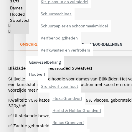
Kit, plamuur en vulmiddel
Schuurmachines
Schuurpapier en schoonmaakmiddel
Verfbenodigdheden
OMSCHRIJVING
SPECIFICATIES
BEOORDELINGEN
Verfkwasten en verfrollers
Glasvezelbehang
Blåkläder 3373 Dames Hooded Sweatvest
Houtverf
Stijlvolle en moderne hoodie voor dames van Blåkläder. Het ve
een kunststof rits, een gevoerde capuchon met koord en rui
Grondverf voor hout
voorzijde met rits.
Flexa Grondverf
Kwaliteit: 75% katoen, 20% polyester, 5% viscose, geborstel
320g/m².
Herfst & Helder Grondverf
✅ Uitstekende bewegingsvrijheid
Relius Grondverf
✅ Zachte geborstelde voering