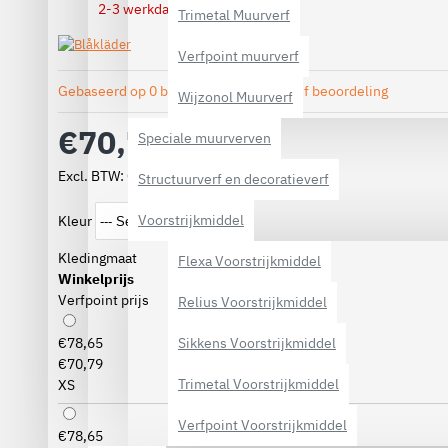
2-3 werkdagen
Trimetal Muurverf
Verfpoint muurverf
Gebaseerd op 0 beoordeling(en).
-
Geef beoordeling
Wijzonol Muurverf
€70,79
Speciale muurverven
Excl. BTW: €58,50
Structuurverf en decoratieverf
Voorstrijkmiddel
Kleur
Kledingmaat
Flexa Voorstrijkmiddel
Winkelprijs
Verfpoint prijs
Relius Voorstrijkmiddel
Sikkens Voorstrijkmiddel
€78,65
€70,79
Trimetal Voorstrijkmiddel
XS
Verfpoint Voorstrijkmiddel
€78,65