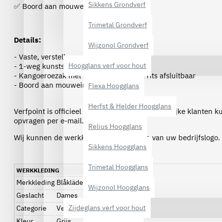
Sikkens Grondverf
✅ Boord aan mouweinde
Trimetal Grondverf
Details:
Wijzonol Grondverf
- Vaste, verstelbare capuchon
Hoogglans verf voor hout
- 1-weg kunststof rits
- Kangoeroezak met telefoonzakje, met rits afsluitbaar
- Boord aan mouweinde
Flexa Hoogglans
Herfst & Helder Hoogglans
Verfpoint is officieel dealer van Blåkläder, zakelijke klanten 
opvragen per e-mail.
Relius Hoogglans
Wij kunnen de werkkleding ook voorzien van uw bedrijfslogo.
Sikkens Hoogglans
Trimetal Hoogglans
WERKKLEDING
Merkkleding
Blåkläder
Wijzonol Hoogglans
Geslacht
Dames
Zijdeglans verf voor hout
Categorie
Vesten
Kleur
Grijs