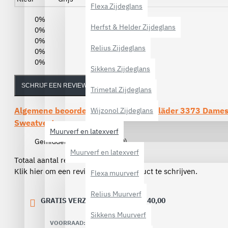
Flexa Zijdeglans
0%
Herfst & Helder Zijdeglans
0%
0%
Relius Zijdeglans
0%
0%
Sikkens Zijdeglans
SCHRIJF EEN REVIEW
Trimetal Zijdeglans
Algemene beoordelingen van de
Blåkläder 3373 Dame
Wijzonol Zijdeglans
Sweatvest
Muurverf en latexverf
Gemiddelde beoordeling:
(0)
Muurverf en latexverf
Totaal aantal reviews (0)
Klik hier om een review over dit product te schrijven.
Flexa muurverf
Relius Muurverf
GRATIS VERZENDING VANAF € 40,00
Sikkens Muurverf
VOORRAAD: