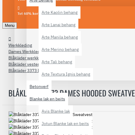
Arte Behang
Arte Kaolin behang
Tot 60% korting
Arte Lanai behang
Menu
Arte Manila behang
Werkkleding
Arte Merino behang
Dames Werkkleding
Blåkläder werkkleding
Arte Tali behang
Blåkläder vesten
Blåkläder 3373 Dames Hooded Sweatvest
Arte Textura Ignis behang
Betonverf
BLÅKLÄDER 3373 DAMES HOODED SWEATVE
Blanke lak en beits
Avis Blanke lak
Jotun Blanke lak en beits