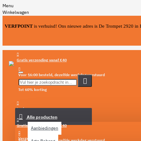
Menu
Winkelwagen
VERFPOINT
is verhuisd! Ons nieuwe adres is De Trompet 2920 in
Gratis verzending vanaf €40
Voor 16:00 besteld, dezelfde werkdag verstuurd
Tot 60% korting
Menu
Login
Alle producten
Verlanglijst
Gratis verzending vanaf €40
Aanbiedingen
Vergelijken
Voor 16:00 besteld, dezelfde werkdag verstuurd