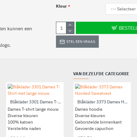
Kleur
BESTEL
anten kunnen een
STEL EEN VRAAG
logo.
VAN DEZELFDE CATEGORIE
Blåkläder 3301 Dames T-Shirt met lange mouw
Blåkläder 3479 Dames T-Shirt
Blåkläder 3373 Dames Hooded Sweatvest
Dames T-shirt lange mouw
Dames T-shirt
Dames hoodie
Diverse kleuren
Diverse kleurcombinaties
Diverse kleuren
100% katoen
100% katoen
Geborstelde binnenkant
Versterkte naden
Getailleerd
Gevoerde capuchon