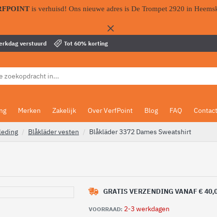
RFPOINT
is verhuisd! Ons nieuwe adres is De Trompet 2920 in Heems
werkdag verstuurd
Tot 60% korting
ing
Merken
Zakelijk
Over VerfPoint
Blog
FAQ
Contac
leding
Blåkläder vesten
Blåkläder 3372 Dames Sweatshirt
GRATIS VERZENDING VANAF € 40,
2-3 werkdagen
VOORRAAD: