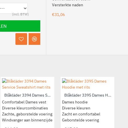
Versterkte naden
€13,37
€31,06
LEN
Blåkläder 3209 Dames Overhemd Flanel
Blåkläder 3394 Dames Service Sweatshirt met rits
Blåkläder 3395 Dames Hoodie met rits
Dames overhemd
Comfortabel Dames vest
Dames hoodie
All
Kleur: Rood/Zwart
Diverse kleurcombinaties
Diverse kleuren
Div
Kunststof knopen
Zachte, geborstelde voering
Zacht en comfortabel
Ge
Manchetten bij mouweinde
Windvanger aan binnenzijde
Geborstelde voering
Win