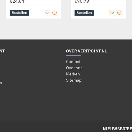
€24,64
€17,36
€70,79
Bestellen
Bestellen
Bestellen
NT
OVER VERFPOINT.NL
Contact
Over ons
Merken
Sitemap
n
NIEUWSBRIEF