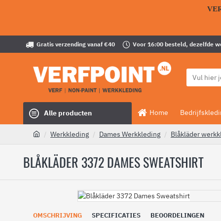
VE
Gratis verzending vanaf €40
Voor 16:00 besteld, dezelfde 
Home
Bedrijfskled
Alle producten
Werkkleding
Dames Werkkleding
Blåkläder werkk
BLÅKLÄDER 3372 DAMES SWEATSHIRT
OMSCHRIJVING
SPECIFICATIES
BEOORDELINGEN