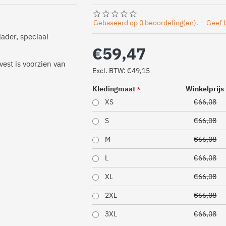
Gebaseerd op 0 beoordeling(en).
-
Geef 
lader, speciaal
€59,47
vest is voorzien van
Excl. BTW: €49,15
Kledingmaat
Winkelprijs
XS
€66,08
S
€66,08
M
€66,08
L
€66,08
XL
€66,08
2XL
€66,08
3XL
€66,08