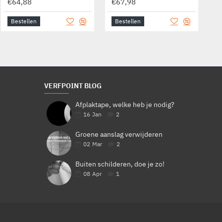
€62,94
€64,88
€67,98
€
Bestellen
Bestellen
Bestellen
B
VERFPOINT BLOG
Afplaktape, welke heb je nodig?
16
Jan
2
Groene aanslag verwijderen
02
Mar
2
Buiten schilderen, doe je zo!
08
Apr
1