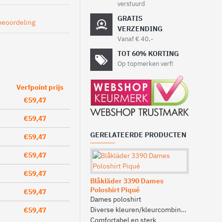
verstuurd
GRATIS
beoordeling
VERZENDING
Vanaf € 40,-
TOT 60% KORTING
Op topmerken verf!
Verfpoint prijs
€59,47
€59,47
GERELATEERDE PRODUCTEN
€59,47
€59,47
€59,47
Blåkläder 3390 Dames
Blåkläder
Poloshirt Piqué
Dames T-s
€59,47
Dames poloshirt
Diverse kl
Diverse kleuren/kleurcombinaties
€59,47
100% kat
Comfortabel en sterk
Getailleer