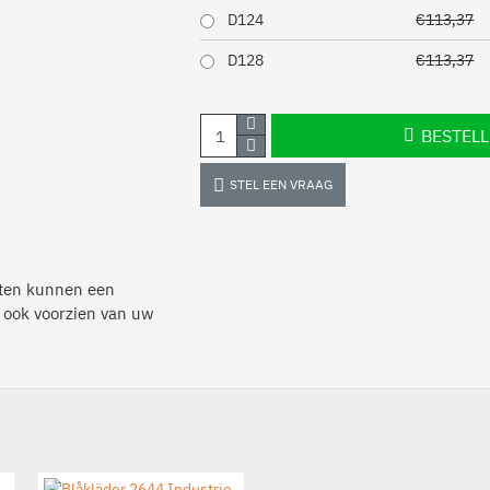
D124
€113,37
D128
€113,37
BESTEL
STEL EEN VRAAG
anten kunnen een
 ook voorzien van uw