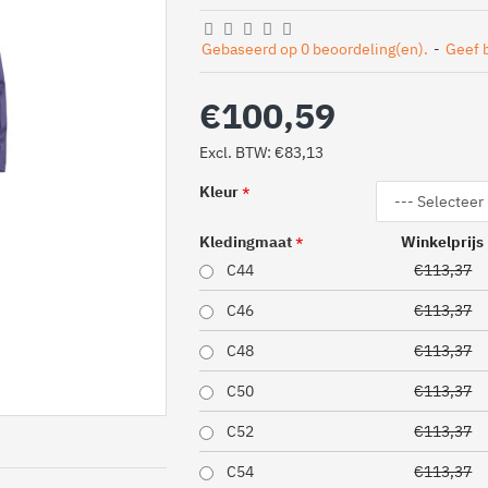
Gebaseerd op 0 beoordeling(en).
-
Geef 
€100,59
Excl. BTW: €83,13
Kleur
Kledingmaat
Winkelprijs
C44
€113,37
C46
€113,37
C48
€113,37
C50
€113,37
C52
€113,37
C54
€113,37