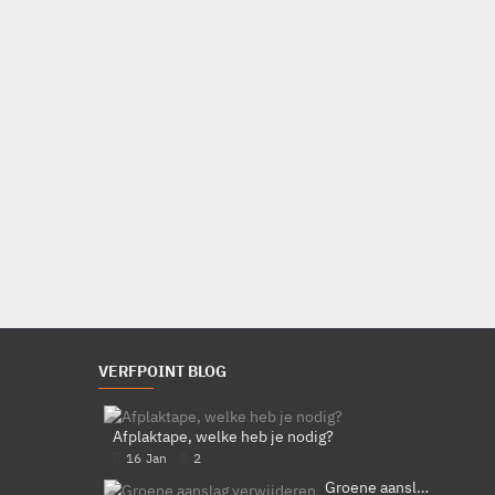
Blåkläder 2695 Bretelbroek met stretch
Bretelbroek
Diverse kleuren
Verstelbare taille
Verstelbare bretels elastiek
€121,91
Bestellen
VERFPOINT BLOG
Afplaktape, welke heb je nodig?
16
Jan
2
Groene aanslag verwijderen