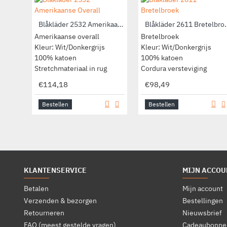
Blåkläder 2532 Amerikaanse Overall
Blåkläder 2
Amerikaanse overall
Bretelbroek
Kleur: Wit/Donkergrijs
Kleur: Wit/Donkergrijs
100% katoen
100% katoen
Stretchmateriaal in rug
Cordura versteviging
€114,18
€98,49
Bestellen
Bestellen
KLANTENSERVICE
MIJN ACCOU
Betalen
Mijn account
Verzenden & bezorgen
Bestellingen
Retourneren
Nieuwsbrief
FAQ (meest gestelde vragen)
Cadeaubonne