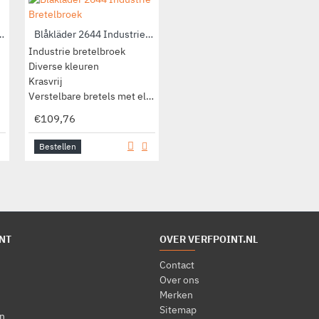
611 Bretelbroek
Blåkläder 2644 Industrie Bretelbroek
Blåkläder 2654 Garden Bretelbroek
Industrie bretelbroek
Bretelbroek
Diverse kleuren
Diverse kleuren
Krasvrij
Gerecycled polyester
Verstelbare bretels met elastiek
Cordura versteviging
€109,76
€130,35
Bestellen
Bestellen
NT
OVER VERFPOINT.NL
Contact
Over ons
Merken
Sitemap
n