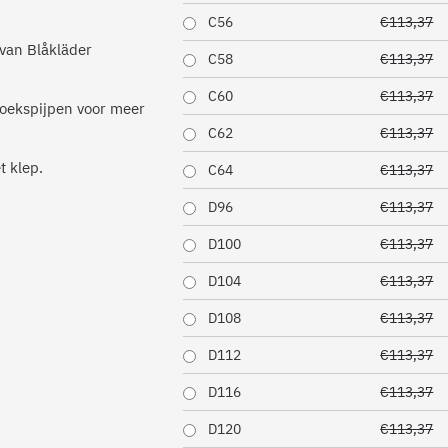
C56
€113,37
 van Blåkläder
C58
€113,37
C60
€113,37
roekspijpen voor meer
C62
€113,37
t klep.
C64
€113,37
D96
€113,37
D100
€113,37
D104
€113,37
D108
€113,37
D112
€113,37
D116
€113,37
D120
€113,37