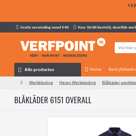
VE
Gratis verzending vanaf €40
Voor 16:00 besteld, dezelfde wer
Home
Bedrijfskledin
Alle producten
Werkkleding
Heren Werkkleding
Blåkläder werkkl
BLÅKLÄDER 6151 OVERALL