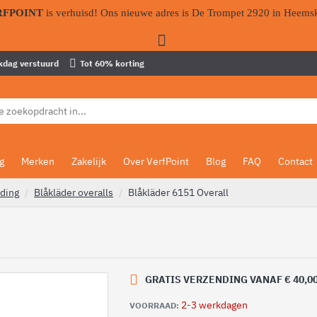
RFPOINT
is verhuisd! Ons nieuwe adres is De Trompet 2920 in Heems
kdag verstuurd
Tot 60% korting
g
Merken
Zakelijk
Over VerfPoint
Blog
FAQ
Contact
eding
Blåkläder overalls
Blåkläder 6151 Overall
GRATIS VERZENDING VANAF € 40,0
2-3 werkdagen
VOORRAAD: