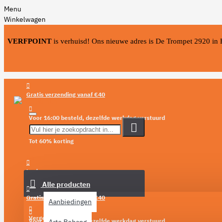
Menu
Winkelwagen
VERFPOINT
is verhuisd! Ons nieuwe adres is De Trompet 2920 in
Gratis verzending vanaf €40
Voor 16:00 besteld, dezelfde werkdag verstuurd
Tot 60% korting
Menu
Login
Alle producten
Verlanglijst
Gratis verzending vanaf €40
Aanbiedingen
Vergelijken
Voor 16:00 besteld, dezelfde werkdag verstuurd