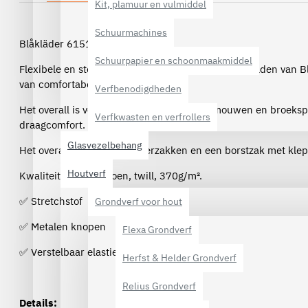
Kit, plamuur en vulmiddel
Schuurmachines
Blåkläder 6151 Overall
Schuurpapier en schoonmaakmiddel
Flexibele en sterke overall met 3 dubbel gestikte naden van 
van comfortabel materiaal.
Verfbenodigdheden
Het overall is voorzien van voorgevormde mouwen en broeksp
Verfkwasten en verfrollers
draagcomfort.
Glasvezelbehang
Het overall heeft twee achterzakken en een borstzak met klep
Houtverf
Kwaliteit: 100% katoen, twill, 370g/m².
Stretchstof
✅
Grondverf voor hout
Metalen knopen
✅
Flexa Grondverf
Verstelbaar elastiek in de taille
✅
Herfst & Helder Grondverf
Relius Grondverf
Details: