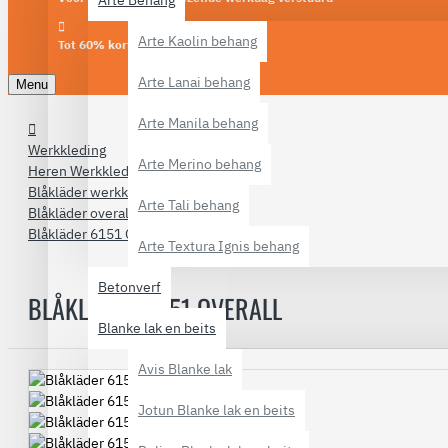
Arte Behang
Arte Kaolin behang
Tot 60% korting
Arte Lanai behang
Menu
Arte Manila behang
Werkkleding
Arte Merino behang
Heren Werkkleding
Blåkläder werkkleding
Arte Tali behang
Blåkläder overalls
Blåkläder 6151 Overall
Arte Textura Ignis behang
Betonverf
BLÅKLÄDER 6151 OVERALL
Blanke lak en beits
Avis Blanke lak
Jotun Blanke lak en beits