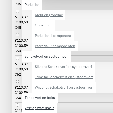
C46
Parketlak
Kleur en grondlak
€113,37
€100,59
Onderhoud
C48
Parketlak 1 component
€113,37
€100,59
Parketlak 2 componenten
C50
Schakelverf en systeemverf
€113,37
Sikkens Schakelverf en systeemverf
€100,59
C52
Trimetal Schakelverf en systeemverf
Wijzonol Schakelverf en systeemverf
€113,37
€100,59
Tenco verf en beits
C54
Verf op waterbasis
€113,37