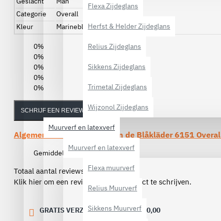
Geslacht
Man
Flexa Zijdeglans
Categorie
Overall
Herfst & Helder Zijdeglans
Kleur
Marineblauw, Zwart
0%
Relius Zijdeglans
0%
Sikkens Zijdeglans
0%
0%
Trimetal Zijdeglans
0%
Wijzonol Zijdeglans
SCHRIJF EEN REVIEW
Muurverf en latexverf
Algemene beoordelingen van de
Blåkläder 6151 Overal
Muurverf en latexverf
Gemiddelde beoordeling:
(0)
Flexa muurverf
Totaal aantal reviews (0)
Klik hier om een review over dit product te schrijven.
Relius Muurverf
Sikkens Muurverf
GRATIS VERZENDING VANAF € 40,00