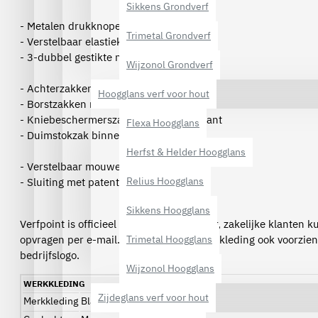
Sikkens Grondverf
- Metalen drukknopen
Trimetal Grondverf
- Verstelbaar elastiek in taille
- 3-dubbel gestikte naden
Wijzonol Grondverf
- Achterzakken, versterkt
Hoogglans verf voor hout
- Borstzakken met klep
- Kniebeschermerszakken aan buitenkant
Flexa Hoogglans
- Duimstokzak binnenkant
Herfst & Helder Hoogglans
- Verstelbaar mouweinde
Relius Hoogglans
- Sluiting met patentknopen
Sikkens Hoogglans
Verfpoint is officieel dealer van Blåkläder, zakelijke klanten 
opvragen per e-mail. Wij kunnen de werkkleding ook voorzie
Trimetal Hoogglans
bedrijfslogo.
Wijzonol Hoogglans
WERKKLEDING
Zijdeglans verf voor hout
Merkkleding
Blåkläder