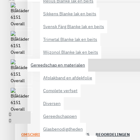
Relius Blanke lak en beits
Sikkens Blanke lak en beits
Svensk Färg Blanke lak en beits
Trimetal Blanke lak en beits
Wijzonol Blanke lak en beits
Gereedschap en materialen
Afplakband en afdekfolie
Complete verfset
Diversen
Gereedschappen
Glasbenodigdheden
OMSCHRIJVING
SPECIFICATIES
BEOORDELINGEN