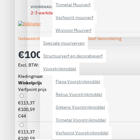
Trimetal Muurverf
VOORRAAD:
2-3 werkdagen
Verfpoint muurverf
Wijzonol Muurverf
Gebaseerd op 0 beoordeling(en).
-
Geef beoordeling
Speciale muurverven
€100,59
Structuurverf en decoratieverf
Excl. BTW: €83,13
Voorstrijkmiddel
Kledingmaat
Flexa Voorstrijkmiddel
Winkelprijs
Verfpoint prijs
Relius Voorstrijkmiddel
€113,37
Sikkens Voorstrijkmiddel
€100,59
C44
Trimetal Voorstrijkmiddel
€113,37
Verfpoint Voorstrijkmiddel
€100,59