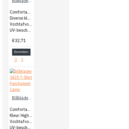
Blåkläder 3323 UV T-Shirt
Comfortabel materiaal
Diverse kleuren
Vochtafvoerend
UV-bescherming
€32,71
Bestellen
Blåkläder 3425 T-Shirt Functioneel Camo
Comfortabel materiaal
Kleur: High Vis Geel/Grijs
Vochtafvoerend
UV-bescherming