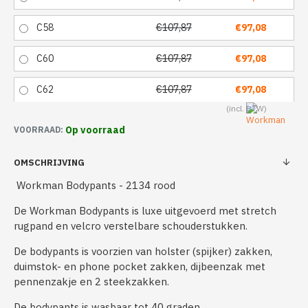
C58
€107,87
€97,08
C60
€107,87
€97,08
C62
€107,87
€97,08
Op voorraad
VOORRAAD:
OMSCHRIJVING
Workman Bodypants - 2134 rood
De Workman Bodypants is luxe uitgevoerd met stretch
rugpand en velcro verstelbare schouderstukken.
De bodypants is voorzien van holster (spijker) zakken,
duimstok- en phone pocket zakken, dijbeenzak met
pennenzakje en 2 steekzakken.
De bodypants is wasbaar tot 40 graden.