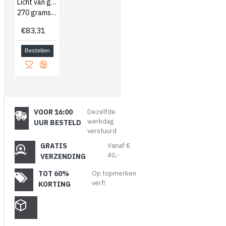
Licht van gewicht, drukknoopsluiting
270 grams/polyester/katoen
€83,31
Bestellen
VOOR 16:00
Dezelfde
werkdag
UUR BESTELD
verstuurd
GRATIS
Vanaf €
40,-
VERZENDING
TOT 60%
Op topmerken
verf!
KORTING