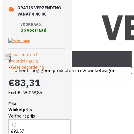
GRATIS VERZENDING
VANAF € 40,00
VOORRAAD:
Op voorraad
Gebaseerd op 0
0
beoordeling(en).
-
Geef beoordeling
U heeft nog geen producten in uw winkelwagen.
€83,31
Excl. BTW: €68,85
Maat
Winkelprijs
Verfpoint prijs
€92,57