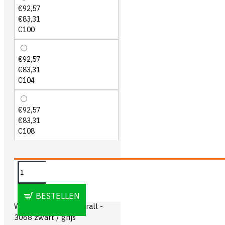
€92,57
€83,31
C100
€92,57
€83,31
C104
€92,57
€83,31
C108
OMSCHRIJVING
BESTELLEN
Workman Utility Overall -
3068 zwart / grijs