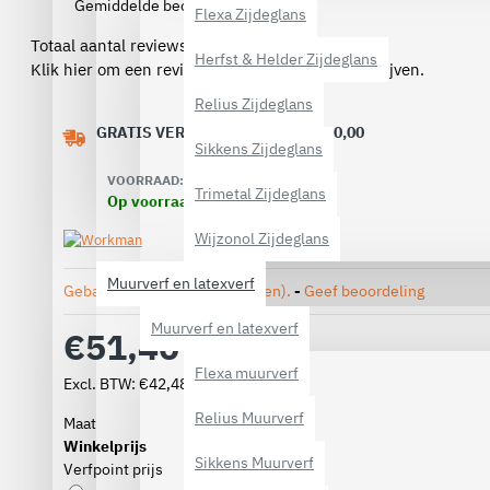
Gemiddelde beoordeling:
(0)
Flexa Zijdeglans
Totaal aantal reviews (0)
Herfst & Helder Zijdeglans
Klik hier om een review over dit product te schrijven.
Relius Zijdeglans
GRATIS VERZENDING VANAF € 40,00
Sikkens Zijdeglans
VOORRAAD:
Trimetal Zijdeglans
Op voorraad
Wijzonol Zijdeglans
Muurverf en latexverf
Gebaseerd op 0 beoordeling(en).
-
Geef beoordeling
Muurverf en latexverf
€51,40
Flexa muurverf
Excl. BTW: €42,48
Relius Muurverf
Maat
Winkelprijs
Sikkens Muurverf
Verfpoint prijs