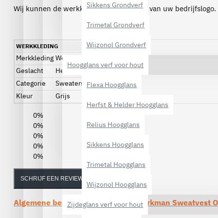
Sikkens Grondverf
Wij kunnen de werkkleding ook voorzien van uw bedrijfslogo.
Trimetal Grondverf
Wijzonol Grondverf
WERKKLEDING
Merkkleding
Workman
Hoogglans verf voor hout
Geslacht
Heren
Categorie
Sweaters
Flexa Hoogglans
Kleur
Grijs
Herfst & Helder Hoogglans
0%
Relius Hoogglans
0%
0%
Sikkens Hoogglans
0%
0%
Trimetal Hoogglans
SCHRIJF EEN REVIEW
Wijzonol Hoogglans
Algemene beoordelingen van de
Workman Sweatvest Ou
Zijdeglans verf voor hout