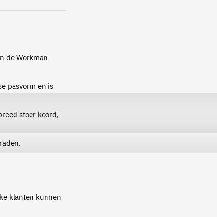
van de Workman
se pasvorm en is
breed stoer koord,
raden.
ijke klanten kunnen