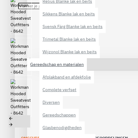
Relius Blanke lak en beits
Sikkens Blanke lak en beits
Svensk Färg Blanke lak en beits
Trimetal Blanke lak en beits
Wijzonol Blanke lak en beits
Gereedschap en materialen
Afplakband en afdekfolie
Complete verfset
Diversen
Gereedschappen
Glasbenodigdheden