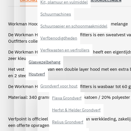
OMSCHRIJVING
SPECIFICATIES
BEOORDELINGEN
Kit, plamuur en vulmiddel
Schuurmachines
Workman Hooded Sweatvest Outfitters - 8642 grijs melange
Schuurpapier en schoonmaakmiddel
De Workman Hooded Sweatvest Outfitters is een sweatvest 
Verfbenodigdheden
Outfitters collectie.
Verfkwasten en verfrollers
De Workman Hooded Sweatvest Outfitters heeft een eigentijd
zeer kleurvast.
Glasvezelbehang
Het vest is voorzien van een double layer hood met een extra 
Houtverf
en 2 steekzakken.
Grondverf voor hout
De Workman Hooded Sweatvest Outfitters is wasbaar tot 60 g
Materiaal: 340 grams, 80% kwaliteits-katoen / 20% polyester
Flexa Grondverf
Herfst & Helder Grondverf
Verfpoint is officieel dealer van Workman werkkleding, zakel
Relius Grondverf
een offerte opvragen per e-mail.