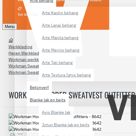
Arte Behang
Arte Kaolin behang
Tot 60% korting
Arte Lanai behang
Menu
Arte Manila behang
Werkkleding
Arte Merino behang
Heren Werkkleding
Workman werkkleding
Arte Tali behang
Workman Sweaters
Workman Sweatvest Outfitters - 8642
Arte Textura Ignis behang
Betonverf
WORKMAN HOODED SWEATVEST OUTFITTERS
Blanke lak en beits
Avis Blanke lak
Jotun Blanke lak en beits