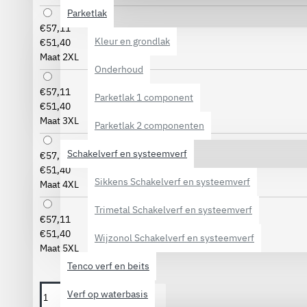
Parketlak
€57,11
Kleur en grondlak
€51,40
Maat 2XL
Onderhoud
€57,11
Parketlak 1 component
€51,40
Maat 3XL
Parketlak 2 componenten
Schakelverf en systeemverf
€57,11
€51,40
Sikkens Schakelverf en systeemverf
Maat 4XL
Trimetal Schakelverf en systeemverf
€57,11
€51,40
Wijzonol Schakelverf en systeemverf
Maat 5XL
Tenco verf en beits
Verf op waterbasis