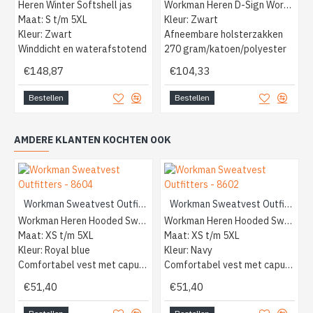
Heren Winter Softshell jas
Workman Heren D-Sign Worker
Maat: S t/m 5XL
Kleur: Zwart
Kleur: Zwart
Afneembare holsterzakken
Winddicht en waterafstotend
270 gram/katoen/polyester
€148,87
€104,33
Bestellen
Bestellen
AMDERE KLANTEN KOCHTEN OOK
Workman Sweatvest Outfitters - 8604
Workman Sweatvest Outfitters - 8602
Workman Heren Hooded Sweatvest
Workman Heren Hooded Sweatvest
Maat: XS t/m 5XL
Maat: XS t/m 5XL
Kleur: Royal blue
Kleur: Navy
Comfortabel vest met capuchon
Comfortabel vest met capuchon
€51,40
€51,40