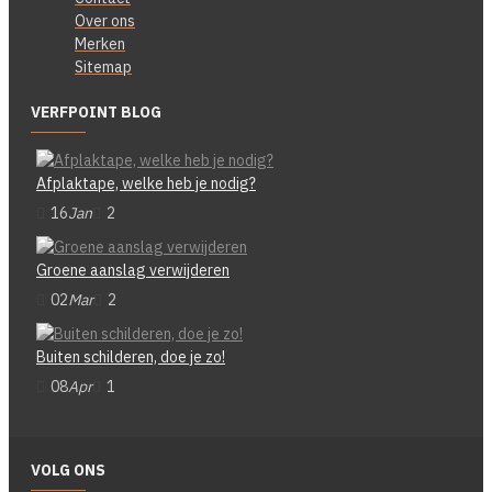
Over ons
Merken
Sitemap
VERFPOINT BLOG
Afplaktape, welke heb je nodig?
16
Jan
2
Groene aanslag verwijderen
02
Mar
2
Buiten schilderen, doe je zo!
08
Apr
1
VOLG ONS