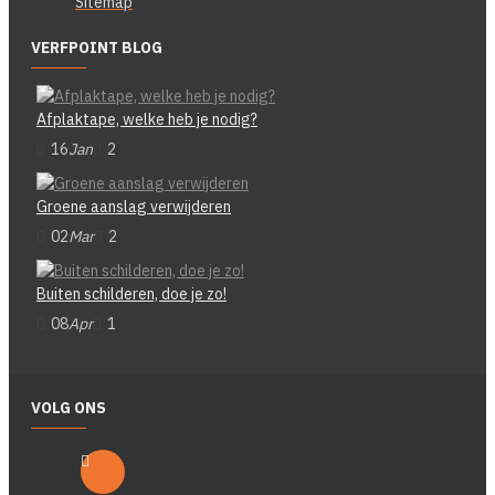
Sitemap
VERFPOINT BLOG
Afplaktape, welke heb je nodig?
16
Jan
2
Groene aanslag verwijderen
02
Mar
2
Buiten schilderen, doe je zo!
08
Apr
1
VOLG ONS