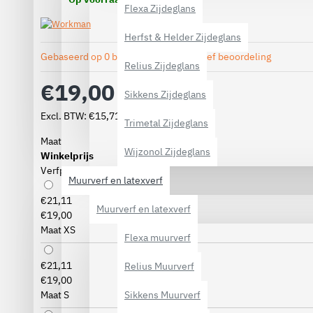
Flexa Zijdeglans
Herfst & Helder Zijdeglans
Gebaseerd op 0 beoordeling(en).
-
Geef beoordeling
Relius Zijdeglans
€19,00
Sikkens Zijdeglans
Excl. BTW: €15,71
Trimetal Zijdeglans
Maat
Wijzonol Zijdeglans
Winkelprijs
Verfpoint prijs
Muurverf en latexverf
€21,11
Muurverf en latexverf
€19,00
Maat XS
Flexa muurverf
€21,11
Relius Muurverf
€19,00
Sikkens Muurverf
Maat S