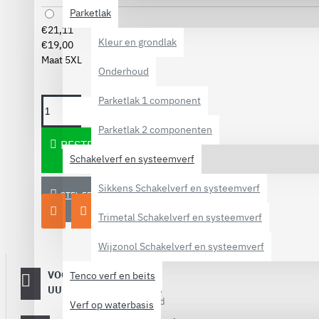
Parketlak
€21,11
Kleur en grondlak
€19,00
Maat 5XL
Onderhoud
Parketlak 1 component
Parketlak 2 componenten
BESTELLEN
Schakelverf en systeemverf
Sikkens Schakelverf en systeemverf
STEL EEN VRAAG
Trimetal Schakelverf en systeemverf
Wijzonol Schakelverf en systeemverf
VOOR 16:00
Dezelfde
Tenco verf en beits
werkdag
UUR BESTELD
verstuurd
Verf op waterbasis