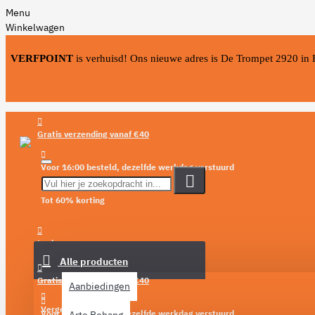
Menu
Winkelwagen
VERFPOINT
is verhuisd! Ons nieuwe adres is De Trompet 2920 in
Gratis verzending vanaf €40
Voor 16:00 besteld, dezelfde werkdag verstuurd
Tot 60% korting
Menu
Login
Alle producten
Verlanglijst
Gratis verzending vanaf €40
Aanbiedingen
Vergelijken
Voor 16:00 besteld, dezelfde werkdag verstuurd