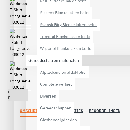
Relius Blanke lak en beits
Sikkens Blanke lak en beits
Svensk Färg Blanke lak en beits
Trimetal Blanke lak en beits
Wijzonol Blanke lak en beits
Gereedschap en materialen
Afplakband en afdekfolie
Complete verfset
Diversen
Gereedschappen
OMSCHRIJVING
SPECIFICATIES
BEOORDELINGEN
Glasbenodigdheden