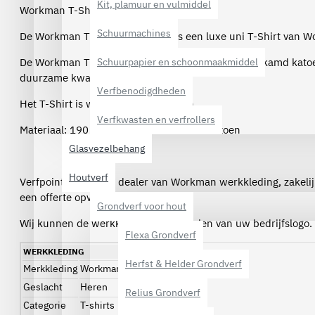
Kit, plamuur en vulmiddel
Workman T-Shirt Longsleeve - 03012 wit
Schuurmachines
De Workman T-Shirt Longsleeve is een luxe uni T-Shirt van 
De Workman T-Shirt Longsleeve is uitgevoerd in gekamd kato
Schuurpapier en schoonmaakmiddel
duurzame kwaliteit.
Verfbenodigdheden
Het T-Shirt is wasbaar tot 40 graden.
Verfkwasten en verfrollers
Materiaal: 190 grams, 100% kwaliteits-katoen
Glasvezelbehang
Houtverf
Verfpoint is officieel dealer van Workman werkkleding, zakel
een offerte opvragen per e-mail.
Grondverf voor hout
Wij kunnen de werkkleding ook voorzien van uw bedrijfslogo.
Flexa Grondverf
WERKKLEDING
Herfst & Helder Grondverf
Merkkleding
Workman
Geslacht
Heren
Relius Grondverf
Categorie
T-shirts