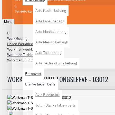
Arte Behang
Arte Kaolin behang
Tot 60% korting
Arte Lanai behang
Menu
Arte Manila behang
Werkkleding
Arte Merino behang
Heren Werkkleding
Workman werkkleding
Arte Tali behang
Workman T-shirts
Workman T-Shirt Longsleeve - 03012
Arte Textura Ignis behang
Betonverf
WORKMAN T-SHIRT LONGSLEEVE - 03012
Blanke lak en beits
Avis Blanke lak
Jotun Blanke lak en beits