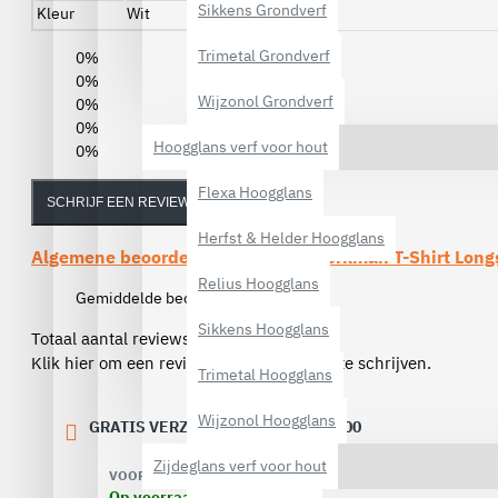
Sikkens Grondverf
Kleur
Wit
Trimetal Grondverf
0%
0%
Wijzonol Grondverf
0%
0%
Hoogglans verf voor hout
0%
Flexa Hoogglans
SCHRIJF EEN REVIEW
Herfst & Helder Hoogglans
Algemene beoordelingen van de
Workman T-Shirt Long
Relius Hoogglans
Gemiddelde beoordeling:
(0)
Sikkens Hoogglans
Totaal aantal reviews (0)
Klik hier om een review over dit product te schrijven.
Trimetal Hoogglans
Wijzonol Hoogglans
GRATIS VERZENDING VANAF € 40,00
Zijdeglans verf voor hout
VOORRAAD:
Op voorraad