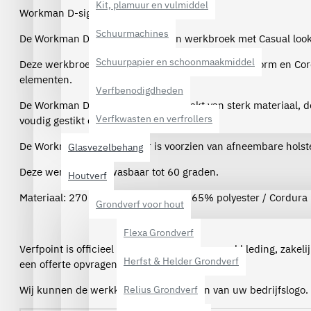
Kit, plamuur en vulmiddel
Workman D-sign Worker - 8065 zwart
Schuurmachines
De Workman D-Sign Worker is een werkbroek met Casual look
Schuurpapier en schoonmaakmiddel
Deze werkbroek heeft een perfecte low-waist pasvorm en Cor
elementen.
Verfbenodigdheden
De Workman D-Sign Worker is gemaakt van sterk materiaal, d
Verfkwasten en verfrollers
voudig gestikt op belangrijke plekken.
De Workman D-Sign Worker is voorzien van afneembare holst
Glasvezelbehang
Deze werkbroek is wasbaar tot 60 graden.
Houtverf
Materiaal: 270 grams, 35% katoen / 65% polyester / Cordura
Grondverf voor hout
Flexa Grondverf
Verfpoint is officieel dealer van Workman werkkleding, zakel
Herfst & Helder Grondverf
een offerte opvragen per e-mail.
Wij kunnen de werkkleding ook voorzien van uw bedrijfslogo.
Relius Grondverf