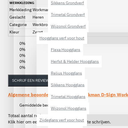
Sikkens Grondverf
WERKKLEDING
Merkkleding
Workman
Trimetal Grondverf
Geslacht
Heren
Categorie
Werkbroeken
Wijzonol Grondverf
Kleur
Zwart
Hoogglans verf voor hout
0%
0%
Flexa Hoogglans
0%
0%
Herfst & Helder Hoogglans
0%
Relius Hoogglans
SCHRIJF EEN REVIEW
Sikkens Hoogglans
Algemene beoordelingen van de
Workman D-Sign Work
Trimetal Hoogglans
Gemiddelde beoordeling:
(0)
Wijzonol Hoogglans
Totaal aantal reviews (0)
Zijdeglans verf voor hout
Klik hier om een review over dit product te schrijven.