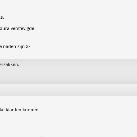
s.
dura verstevigde
e naden zijn 3-
erzakken.
ijke klanten kunnen