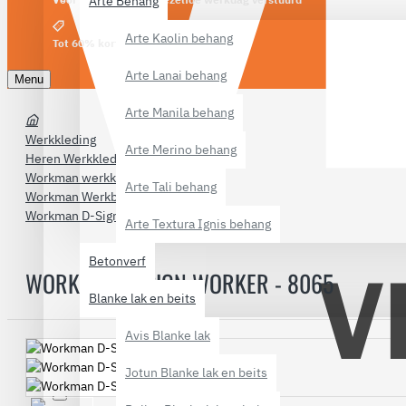
Arte Behang
Arte Kaolin behang
Tot 60% korting
Arte Lanai behang
Menu
Arte Manila behang
Werkkleding
Arte Merino behang
Heren Werkkleding
Workman werkkleding
Arte Tali behang
Workman Werkbroeken
Workman D-Sign Worker - 8065
Arte Textura Ignis behang
Betonverf
WORKMAN D-SIGN WORKER - 8065
Blanke lak en beits
Avis Blanke lak
Jotun Blanke lak en beits