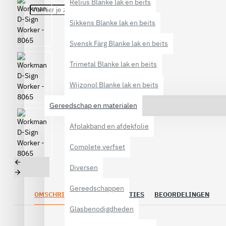
Relius Blanke lak en beits
Sikkens Blanke lak en beits
Svensk Färg Blanke lak en beits
Trimetal Blanke lak en beits
Wijzonol Blanke lak en beits
Gereedschap en materialen
Afplakband en afdekfolie
Complete verfset
Diversen
Gereedschappen
OMSCHRIJVING
SPECIFICATIES
BEOORDELINGEN
Glasbenodigdheden