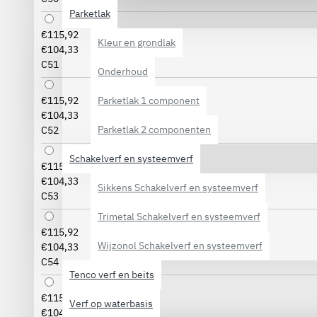
Parketlak
€115,92
Kleur en grondlak
€104,33
C51
Onderhoud
Parketlak 1 component
€115,92
€104,33
Parketlak 2 componenten
C52
Schakelverf en systeemverf
€115,92
€104,33
Sikkens Schakelverf en systeemverf
C53
Trimetal Schakelverf en systeemverf
€115,92
Wijzonol Schakelverf en systeemverf
€104,33
C54
Tenco verf en beits
€115,92
Verf op waterbasis
€104,33