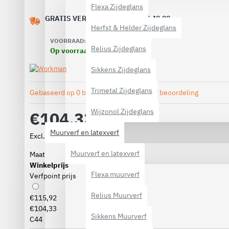
Flexa Zijdeglans
GRATIS VERZENDING VANAF € 40,00
Herfst & Helder Zijdeglans
VOORRAAD:
Relius Zijdeglans
Op voorraad
Sikkens Zijdeglans
Trimetal Zijdeglans
Gebaseerd op 0 beoordeling(en).
-
Geef beoordeling
Wijzonol Zijdeglans
€104,33
Muurverf en latexverf
Excl. BTW: €86,22
Muurverf en latexverf
Maat
Winkelprijs
Flexa muurverf
Verfpoint prijs
Relius Muurverf
€115,92
€104,33
Sikkens Muurverf
C44