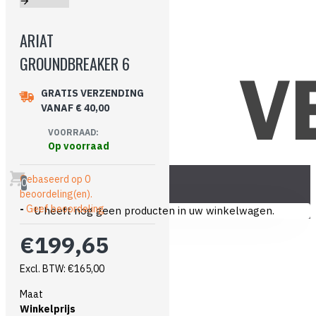
ARIAT
GROUNDBREAKER 6
GRATIS VERZENDING
VANAF € 40,00
VOORRAAD:
Op voorraad
Gebaseerd op 0
0
beoordeling(en).
-
Geef beoordeling
U heeft nog geen producten in uw winkelwagen.
€199,65
Excl. BTW: €165,00
Maat
Winkelprijs