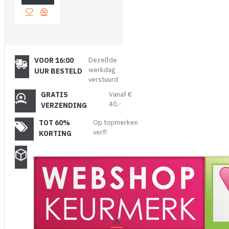
VOOR 16:00
Dezelfde
werkdag
UUR BESTELD
verstuurd
GRATIS
Vanaf €
40,-
VERZENDING
TOT 60%
Op topmerken
verf!
KORTING