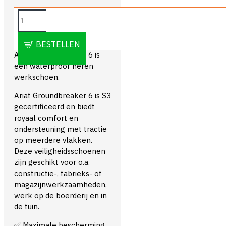
OMSCHRIJVING
BESTELLEN
Ariat Groundbreaker 6 is
een waterproof heren
werkschoen.
Ariat Groundbreaker 6 is S3
gecertificeerd en biedt
royaal comfort en
ondersteuning met tractie
op meerdere vlakken.
Deze veiligheidsschoenen
zijn geschikt voor o.a.
constructie-, fabrieks- of
magazijnwerkzaamheden,
werk op de boerderij en in
de tuin.
✅ Maximale bescherming