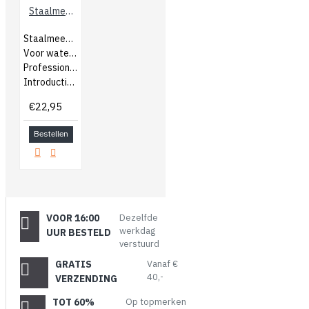
Staalmeester Introductie Boxset
Staalmeester Boxset
Voor watergedragen en terpentine
Professionele kwasten
Introductie actie!
€22,95
Bestellen
VOOR 16:00
Dezelfde
werkdag
UUR BESTELD
verstuurd
GRATIS
Vanaf €
40,-
VERZENDING
TOT 60%
Op topmerken