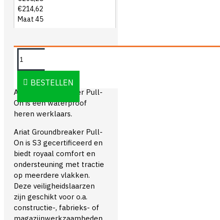
€214,62
Maat 45
OMSCHRIJVING
BESTELLEN
Ariat Groundbreaker Pull-
On is een waterproof
heren werklaars.
Ariat Groundbreaker Pull-
On is S3 gecertificeerd en
biedt royaal comfort en
ondersteuning met tractie
op meerdere vlakken.
Deze veiligheidslaarzen
zijn geschikt voor o.a.
constructie-, fabrieks- of
magazijnwerkzaamheden,