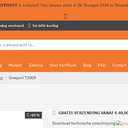
RFPOINT
is verhuisd! Ons nieuwe adres is De Trompet 2920 in Heems
kdag verstuurd
Tot 60% korting
g
Merken
Zakelijk
Over VerfPoint
Blog
FAQ
Contact
en
Grisport 72009
GRATIS VERZENDING VANAF € 40,0
-10 %
Download technische omschrijving: