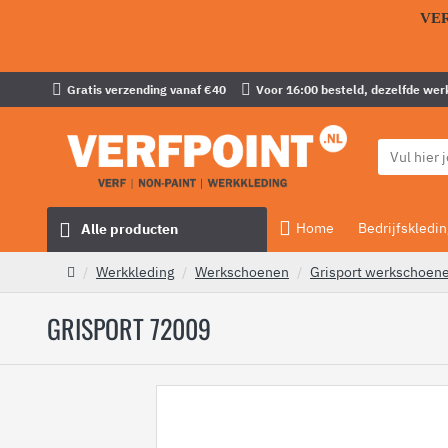
VE
Gratis verzending vanaf €40
Voor 16:00 besteld, dezelfde wer
Home
Bedrijfskledin
Alle producten
Werkkleding
Werkschoenen
Grisport werkschoen
GRISPORT 72009