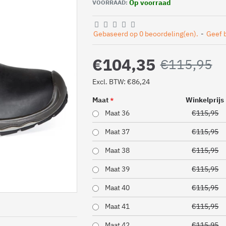
Op voorraad
VOORRAAD:
Gebaseerd op 0 beoordeling(en).
-
Geef 
€104,35
€115,95
Excl. BTW: €86,24
Maat
Winkelprijs
Maat 36
€115,95
Maat 37
€115,95
Maat 38
€115,95
Maat 39
€115,95
Maat 40
€115,95
Maat 41
€115,95
Maat 42
€115,95