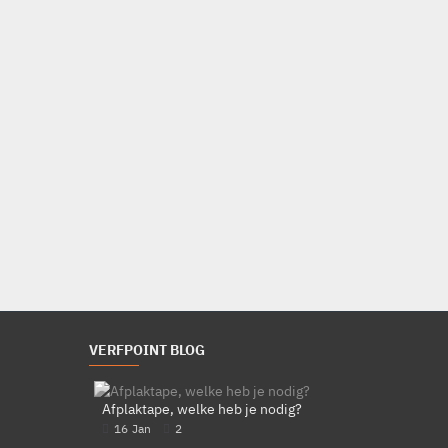
-10 %
Grisport 903L
Werkschoenen
S3 gecertificeerd
Best verkochte Grisport model
Uitstekend draagcomfort
€115,15
€127,95
Bestellen
VERFPOINT BLOG
Afplaktape, welke heb je nodig?
16
Jan
2