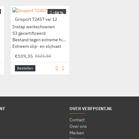
-10 %
-10 %
Grisport 72457 var 12
Grisport 72457 var 8
Instap werkschoenen
Instap werkschoenen
S3 gecertificeerd
S3 gecertificeerd
Bestand tegen extreme hitte
Bestand tegen extreme hitte
Extreem slip- en slijtvast
Extreem slip- en slijtvast
€109,35
€109,35
€121,50
€121,50
Bestellen
Bestellen
NT
OVER VERFPOINT.NL
Contact
Over ons
Merken