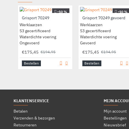
-10 %
-10 %
Grisport 70249
Grisport 70249 gevoerd
Werklaarzen
Werklaarzen
S3 gecertificeerd
S3 gecertificeerd
Waterdichte voering
Waterdichte voering
Ongevoerd
Gevoerd
€175,45
€175,45
€194,95
€194,95
Bestellen
Bestellen
KLANTENSERVICE
MIJN ACCOU
Betalen
Mijn account
Verzenden & bezorgen
Bestellingen
Retourneren
Nieuwsbrief