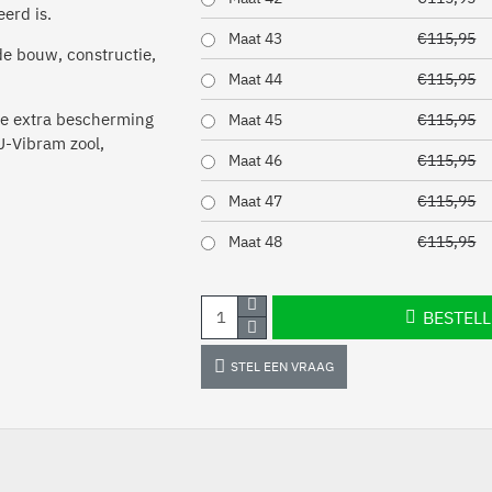
eerd is.
Maat 43
€115,95
de bouw, constructie,
Maat 44
€115,95
ie extra bescherming
Maat 45
€115,95
U-Vibram zool,
Maat 46
€115,95
Maat 47
€115,95
Maat 48
€115,95
BESTEL
STEL EEN VRAAG