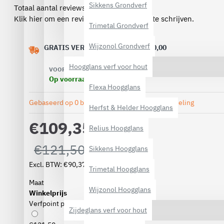
Sikkens Grondverf
Totaal aantal reviews (0)
Klik hier om een review over dit product te schrijven.
Trimetal Grondverf
Wijzonol Grondverf
GRATIS VERZENDING VANAF € 40,00
Hoogglans verf voor hout
VOORRAAD:
Op voorraad
Flexa Hoogglans
Gebaseerd op 0 beoordeling(en).
-
Geef beoordeling
Herfst & Helder Hoogglans
€109,35
Relius Hoogglans
€121,50
Sikkens Hoogglans
Excl. BTW: €90,37
Trimetal Hoogglans
Maat
Wijzonol Hoogglans
Winkelprijs
Verfpoint prijs
Zijdeglans verf voor hout