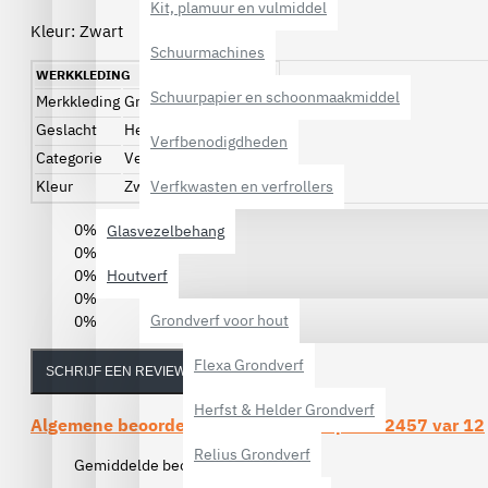
Kit, plamuur en vulmiddel
Kleur: Zwart
Schuurmachines
WERKKLEDING
Schuurpapier en schoonmaakmiddel
Merkkleding
Grisport
Geslacht
Heren, Dames, Unisex
Verfbenodigdheden
Categorie
Veiligheidsschoenen
Kleur
Zwart
Verfkwasten en verfrollers
0%
Glasvezelbehang
0%
0%
Houtverf
0%
Grondverf voor hout
0%
Flexa Grondverf
SCHRIJF EEN REVIEW
Herfst & Helder Grondverf
Algemene beoordelingen van de
Grisport 72457 var 12
Relius Grondverf
Gemiddelde beoordeling:
(0)