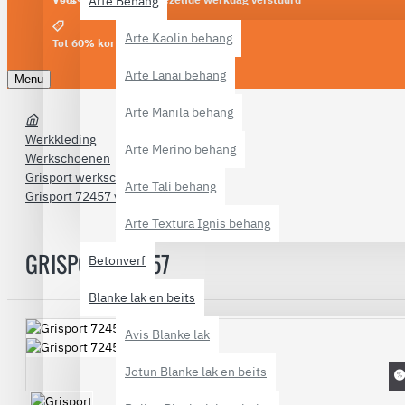
Arte Behang
Arte Kaolin behang
Tot 60% korting
Arte Lanai behang
Menu
Arte Manila behang
Werkkleding
Arte Merino behang
Werkschoenen
Grisport werkschoenen
Arte Tali behang
Grisport 72457 var 12
Arte Textura Ignis behang
GRISPORT 72457
Betonverf
Blanke lak en beits
Avis Blanke lak
Jotun Blanke lak en beits