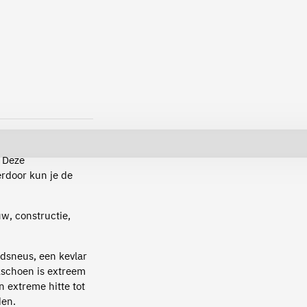
. Deze
erdoor kun je de
w, constructie,
dsneus, een kevlar
kschoen is extreem
en extreme hitte tot
den.