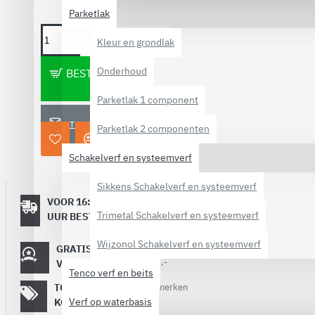
Parketlak
Kleur en grondlak
Onderhoud
BESTELLEN
Parketlak 1 component
STEL EEN VRAAG
Parketlak 2 componenten
Schakelverf en systeemverf
Sikkens Schakelverf en systeemverf
VOOR 16:00
Dezelfde
Trimetal Schakelverf en systeemverf
werkdag
UUR BESTELD
verstuurd
Wijzonol Schakelverf en systeemverf
GRATIS
Vanaf €
40,-
VERZENDING
Tenco verf en beits
TOT 60%
Op topmerken
verf!
Verf op waterbasis
KORTING