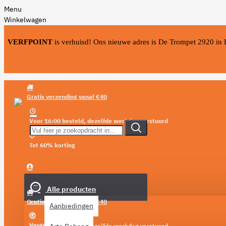
Menu
Winkelwagen
VERFPOINT
is verhuisd! Ons nieuwe adres is De Trompet 2920 in
Gratis verzending vanaf €40
Voor 16:00 besteld, dezelfde werkdag verstuurd
Tot 60% korting
Menu
Login
Alle producten
Verlanglijst
Gratis verzending vanaf €40
Aanbiedingen
Vergelijken
Voor 16:00 besteld, dezelfde werkdag verstuurd