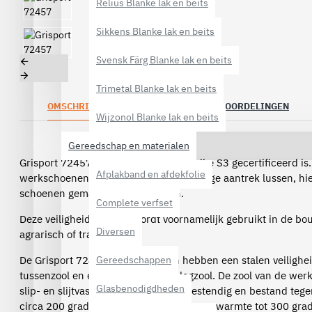
Relius Blanke lak en beits
Sikkens Blanke lak en beits
Svensk Färg Blanke lak en beits
Trimetal Blanke lak en beits
OMSCHRIJVING
SPECIFICATIES
BEOORDELINGEN
Wijzonol Blanke lak en beits
Gereedschap en materialen
Grisport 72457 is een werkschoen welke S3 gecertificeerd is
Afplakband en afdekfolie
werkschoenen zijn voorzien van 2 handige aantrek lussen, hi
schoenen gemakkelijk aantrekken.
Complete verfset
Deze veiligheidsschoen wordt voornamelijk gebruikt in de bou
Diversen
agrarisch of transport.
De Grisport 72457 werkschoenen hebben een stalen veilighei
Gereedschappen
tussenzool en een uitneembare inlegzool. De zool van de wer
Glasbenodigdheden
slip- en slijtvast, olie-. zuur- en snijbestendig en bestand teg
circa 200 graden en kortstondige contactwarmte tot 300 gra