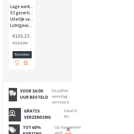
Lage werkschoenen
S3 gecertificeerd
Uiterlijk van een sneaker
Lichtgewicht schoenen
€101,25
€112,50
Bestellen
VOOR 16:00
Dezelfde
werkdag
UUR BESTELD
verstuurd
GRATIS
Vanaf €
40,-
VERZENDING
TOT 60%
Op topmerken
verf!
KORTING