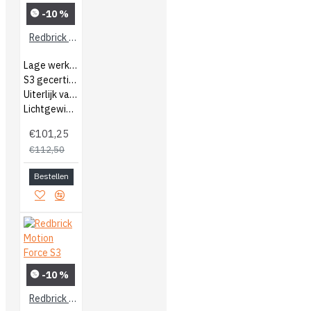
-10 %
Redbrick Motion Fuse S3
Lage werkschoenen
S3 gecertificeerd
Uiterlijk van een sneaker
Lichtgewicht schoenen
€101,25
€112,50
Bestellen
-10 %
Redbrick Motion Force S3