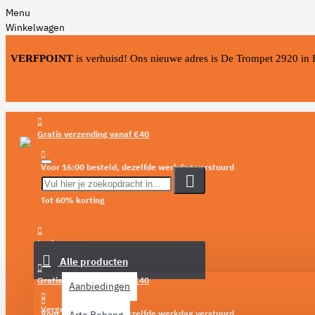
Menu
Winkelwagen
VERFPOINT
is verhuisd! Ons nieuwe adres is De Trompet 2920 in
Gratis verzending vanaf €40
Voor 16:00 besteld, dezelfde werkdag verstuurd
Tot 60% korting
Menu
Login
Alle producten
Verlanglijst
Gratis verzending vanaf €40
Aanbiedingen
Vergelijken
Voor 16:00 besteld, dezelfde werkdag verstuurd