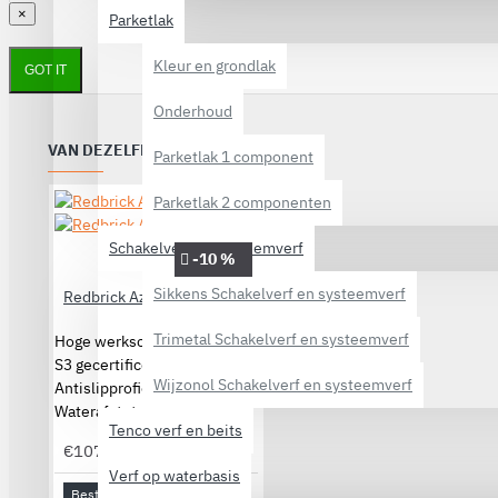
×
Parketlak
Kleur en grondlak
GOT IT
Onderhoud
VAN DEZELFDE CATEGORIE
Parketlak 1 component
Parketlak 2 componenten
Schakelverf en systeemverf
-10 %
Sikkens Schakelverf en systeemverf
Redbrick Azure S3
Trimetal Schakelverf en systeemverf
Hoge werkschoenen
S3 gecertificeerd
Wijzonol Schakelverf en systeemverf
Antislipprofiel
Waterafstotend
Tenco verf en beits
€107,55
€119,50
Verf op waterbasis
Bestellen