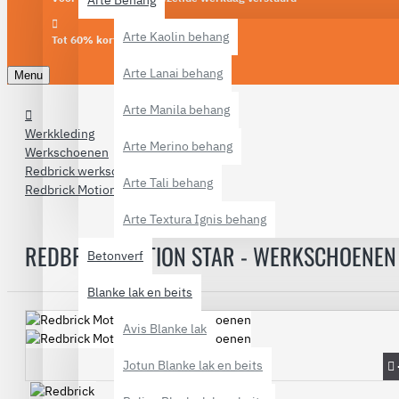
Arte Behang
Arte Kaolin behang
Tot 60% korting
Arte Lanai behang
Menu
Arte Manila behang
Werkkleding
Arte Merino behang
Werkschoenen
Redbrick werkschoenen
Arte Tali behang
Redbrick Motion Star
Arte Textura Ignis behang
REDBRICK MOTION STAR - WERKSCHOENEN
Betonverf
Blanke lak en beits
Avis Blanke lak
Jotun Blanke lak en beits