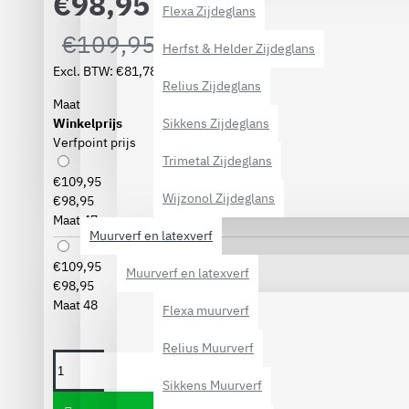
€98,95
Flexa Zijdeglans
€109,95
Herfst & Helder Zijdeglans
Excl. BTW: €81,78
Relius Zijdeglans
Maat
Sikkens Zijdeglans
Winkelprijs
Verfpoint prijs
Trimetal Zijdeglans
€109,95
Wijzonol Zijdeglans
€98,95
Maat 47
Muurverf en latexverf
€109,95
Muurverf en latexverf
€98,95
Maat 48
Flexa muurverf
Relius Muurverf
Sikkens Muurverf