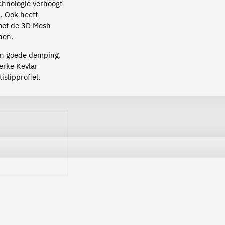
chnologie verhoogt
k. Ook heeft
met de 3D Mesh
enen.
en goede demping.
erke Kevlar
slipprofiel.