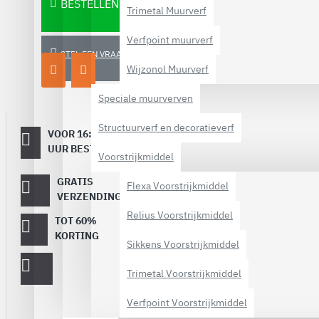
BESTELLEN
Trimetal Muurverf
Verfpoint muurverf
STEL EEN VRAAG
Wijzonol Muurverf
Speciale muurverven
Structuurverf en decoratieverf
VOOR 16:00
Dezelfde
werkdag
UUR BESTELD
Voorstrijkmiddel
verstuurd
GRATIS
Vanaf €
Flexa Voorstrijkmiddel
40,-
VERZENDING
Relius Voorstrijkmiddel
TOT 60%
Op topmerken
verf!
KORTING
Sikkens Voorstrijkmiddel
Trimetal Voorstrijkmiddel
Verfpoint Voorstrijkmiddel