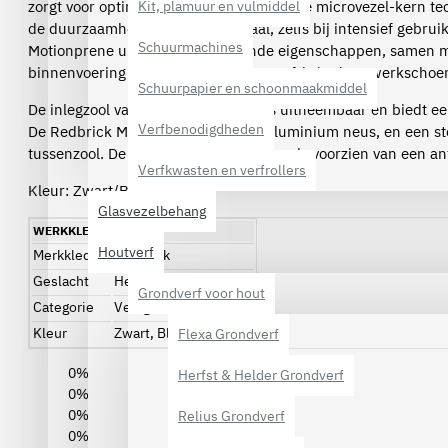
zorgt voor optimale bewegingsvrijheid. De microvezel-kern te
Kit, plamuur en vulmiddel
de duurzaamheid van het materiaal, zelfs bij intensief gebrui
Schuurmachines
Motionprene uitstekende ademende eigenschappen, samen 
binnenvoering blijven je voeten langer fris in deze werkscho
Schuurpapier en schoonmaakmiddel
De inlegzool van deze werkschoen is uitneembaar en biedt e
Verfbenodigdheden
De Redbrick Motion Star heeft een aluminium neus, en een st
tussenzool. De zool van de werkschoen is voorzien van een anti
Verfkwasten en verfrollers
Kleur: Zwart/Blauw
Glasvezelbehang
WERKKLEDING
Houtverf
Merkkleding
Redbrick
Geslacht
Heren, Dames, Unisex
Grondverf voor hout
Categorie
Veiligheidsschoenen
Kleur
Zwart, Blauw
Flexa Grondverf
0%
Herfst & Helder Grondverf
0%
0%
Relius Grondverf
0%