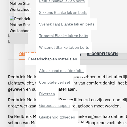
Relius Blanke lak en beits
Sikkens Blanke lak en beits
Svensk Färg Blanke lak en beits
Trimetal Blanke lak en beits
Wijzonol Blanke lak en beits
OMSCHRIJVING
SPECIFICATIES
BEOORDELINGEN
Gereedschap en materialen
Afplakband en afdekfolie
Redbrick Motion Star is een veiligheidsschoen met het uiterlij
Complete verfset
Lichtgewicht, trendy en het toppunt van comfort dankzij het 
geweven en superlichte materialen.
Diversen
Redbrick Motion Star is S1P gecertificeerd en zijn voornameli
Gereedschappen
droge werkzaamheden waarbij veel gelopen moet worden.
De Redbrick Motion Star heeft als unieke eigenschap dat het
Glasbenodigdheden
schoen van Motionprene materiaal is. Motionprene voelt als 