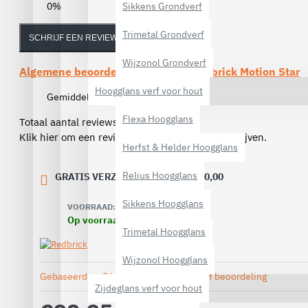
0%
Sikkens Grondverf
Trimetal Grondverf
SCHRIJF EEN REVIEW
Wijzonol Grondverf
Algemene beoordelingen van de
Redbrick Motion Star
Hoogglans verf voor hout
Gemiddelde beoordeling:
(0)
Flexa Hoogglans
Totaal aantal reviews (0)
Klik hier om een review over dit product te schrijven.
Herfst & Helder Hoogglans
Relius Hoogglans
GRATIS VERZENDING VANAF € 40,00
Sikkens Hoogglans
VOORRAAD:
Op voorraad
Trimetal Hoogglans
Wijzonol Hoogglans
Gebaseerd op 0 beoordeling(en).
-
Geef beoordeling
Zijdeglans verf voor hout