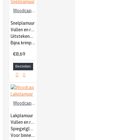
Woodcap Snelplamuur
Snelplamuur
Vullen en repareren
Uitstekende hechting
Bijna krimpvrij
€8,69
Bestellen
Woodcap Lakplamuur
Lakplamuur
Vullen en repareren
Spiegelglad afwerken
Voor binnen en buiten