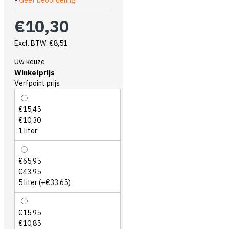
-
Geef beoordeling
€10,30
Excl. BTW: €8,51
Uw keuze
Winkelprijs
Verfpoint prijs
€15,45
€10,30
1 liter
€65,95
€43,95
5 liter
(+€33,65)
€15,95
€10,85