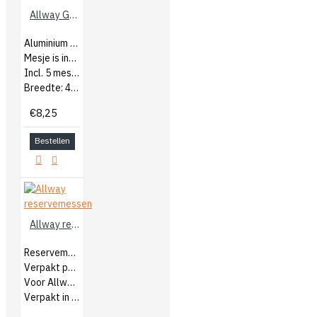
Allway Glasreiniger
Aluminium glasreiniger
Mesje is inschuifbaar
Incl. 5 mesjes
Breedte: 4cm
€8,25
Bestellen
Allway reservemessen
Reservemessen
Verpakt per 10 stuks
Voor Allway glasreiniger
Verpakt in blister