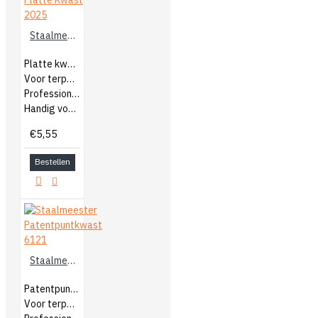
Staalmeester Platte Kwast 2025
Platte kwast
Voor terpentine verf
Professionele kwast
Handig voor grote oppervlakken
€5,55
Bestellen
Staalmeester Patentpuntkwast 6121
Patentpuntkwast
Voor terpentine verf