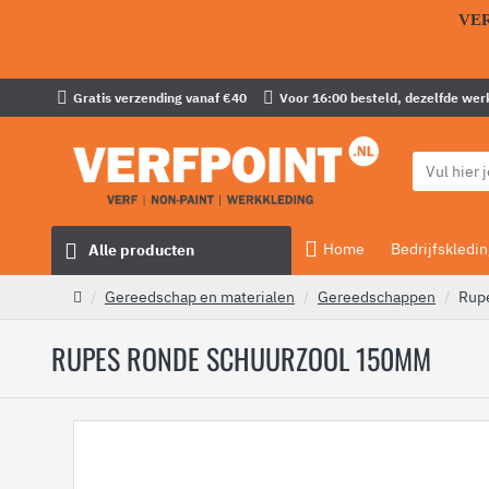
VE
Gratis verzending vanaf €40
Voor 16:00 besteld, dezelfde wer
Home
Bedrijfskledin
Alle producten
Gereedschap en materialen
Gereedschappen
Rup
RUPES RONDE SCHUURZOOL 150MM