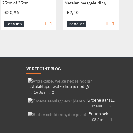
25cm of 35cm
Metalen mesgeleiding
Br
€20,96
€2,40
€
Bestellen
Bestellen
B
VERFPOINT BLOG
Afplaktape, welke heb je nodig?
16
Jan
2
Groene aanslag verwijderen
02
Mar
2
Buiten schilderen, doe je zo!
08
Apr
1