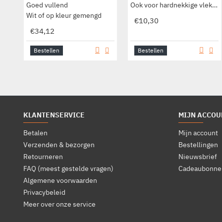
Goed vullend
Ook voor hardnekkige vlekken
Wit of op kleur gemengd
€10,30
€34,12
Bestellen
Bestellen
KLANTENSERVICE
MIJN ACCOU
Betalen
Mijn account
Verzenden & bezorgen
Bestellingen
Retourneren
Nieuwsbrief
FAQ (meest gestelde vragen)
Cadeaubonne
Algemene voorwaarden
Privacybeleid
Meer over onze service