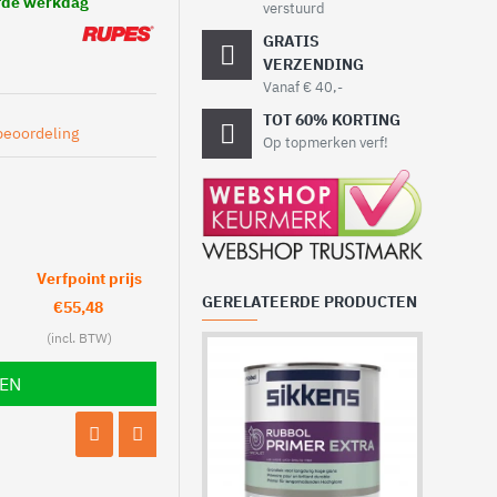
lfde werkdag
verstuurd
GRATIS
VERZENDING
Vanaf € 40,-
TOT 60% KORTING
beoordeling
Op topmerken verf!
Verfpoint prijs
GERELATEERDE PRODUCTEN
€55,48
Relius Po
LEN
Allesreini
Plaatsver
Biologisch
Ook voor 