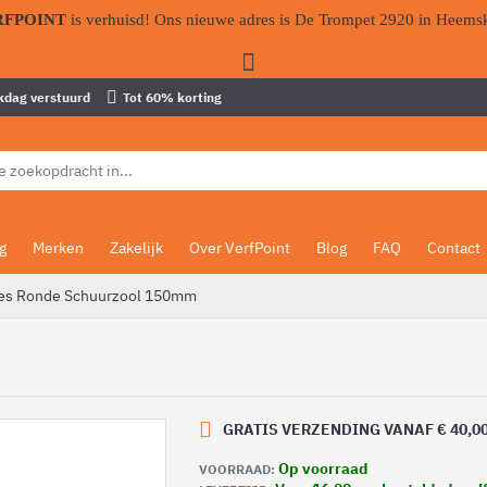
RFPOINT
is verhuisd! Ons nieuwe adres is De Trompet 2920 in Heems
kdag verstuurd
Tot 60% korting
g
Merken
Zakelijk
Over VerfPoint
Blog
FAQ
Contact
es Ronde Schuurzool 150mm
GRATIS VERZENDING VANAF € 40,0
Op voorraad
VOORRAAD: