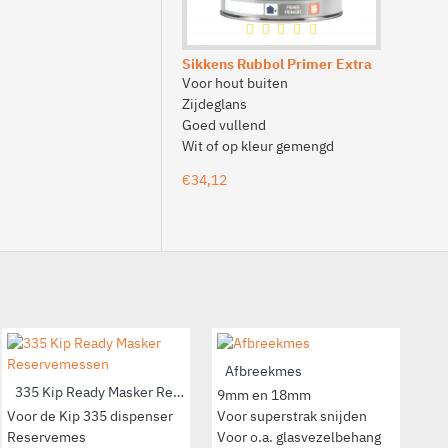
€10,30
Sikkens Rubbol Primer Extra
Voor hout buiten
Zijdeglans
Goed vullend
Wit of op kleur gemengd
€34,12
Afbreekmes
Al
335 Kip Ready Masker Reservemessen
9mm en 18mm
Alu
Voor de Kip 335 dispenser
Voor superstrak snijden
Mes
Reservemes
Voor o.a. glasvezelbehang
Inc