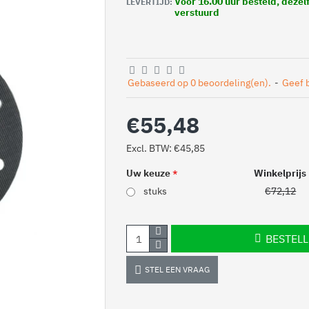
Voor 16.00 uur besteld, deze
LEVERTIJD:
verstuurd
Gebaseerd op 0 beoordeling(en).
-
Geef 
€55,48
Excl. BTW: €45,85
Uw keuze
Winkelprijs
stuks
€72,12
BESTEL
STEL EEN VRAAG