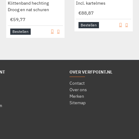
Klittenband hechting
Incl. kartelmes
Droog en nat schuren
€88,87
€59,77
Bestellen
Bestellen
NT
OVER VERFPOINT.NL
Contact
Over ons
Merken
Sitemap
n