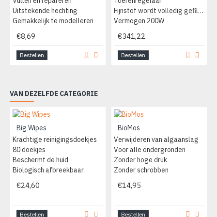
Vullen en repareren
Toerenregelaar
Uitstekende hechting
Fijnstof wordt volledig gefilterd
Gemakkelijk te modelleren
Vermogen 200W
€8,69
€341,22
Bestellen
Bestellen
VAN DEZELFDE CATEGORIE
Big Wipes
BioMos
Krachtige reinigingsdoekjes
Verwijderen van algaanslag
80 doekjes
Voor alle ondergronden
Beschermt de huid
Zonder hoge druk
Biologisch afbreekbaar
Zonder schrobben
€24,60
€14,95
Bestellen
Bestellen