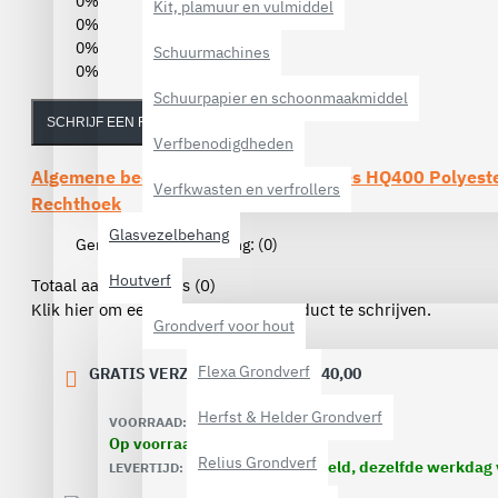
0%
Kit, plamuur en vulmiddel
0%
0%
Schuurmachines
0%
Schuurpapier en schoonmaakmiddel
SCHRIJF EEN REVIEW
Verfbenodigdheden
Algemene beoordelingen van de
Rupes HQ400 Polyeste
Verfkwasten en verfrollers
Rechthoek
Glasvezelbehang
Gemiddelde beoordeling:
(0)
Houtverf
Totaal aantal reviews (0)
Klik hier om een review over dit product te schrijven.
Grondverf voor hout
Flexa Grondverf
GRATIS VERZENDING VANAF € 40,00
Herfst & Helder Grondverf
VOORRAAD:
Op voorraad
Relius Grondverf
Voor 16.00 uur besteld, dezelfde werkdag
LEVERTIJD: