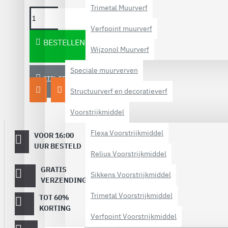
Trimetal Muurverf
Verfpoint muurverf
BESTELLEN
Wijzonol Muurverf
Speciale muurverven
STEL EEN VRAAG
Structuurverf en decoratieverf
Voorstrijkmiddel
Flexa Voorstrijkmiddel
VOOR 16:00
Dezelfde
werkdag
UUR BESTELD
Relius Voorstrijkmiddel
verstuurd
GRATIS
Vanaf €
Sikkens Voorstrijkmiddel
40,-
VERZENDING
Trimetal Voorstrijkmiddel
TOT 60%
Op topmerken
verf!
KORTING
Verfpoint Voorstrijkmiddel