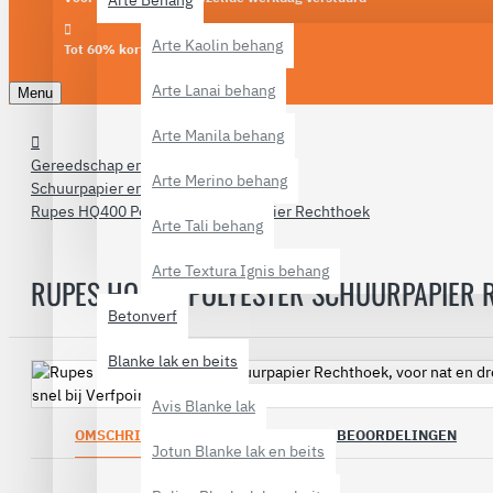
Arte Behang
Arte Kaolin behang
Tot 60% korting
Arte Lanai behang
Menu
Arte Manila behang
Gereedschap en materialen
Arte Merino behang
Schuurpapier en schoonmaakmiddel
Rupes HQ400 Polyester Schuurpapier Rechthoek
Arte Tali behang
Arte Textura Ignis behang
RUPES HQ400 POLYESTER SCHUURPAPIER 
Betonverf
Blanke lak en beits
Avis Blanke lak
OMSCHRIJVING
SPECIFICATIES
BEOORDELINGEN
Jotun Blanke lak en beits