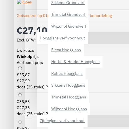
Sikkens Grondverf
Trimetal Grondverf
Gebaseerd op 0 beoordeling(en).
-
Geef beoordeling
Wijzonol Grondverf
€27,10
Hoogglans verf voor hout
Excl. BTW: €22,40
Flexa Hoogglans
Uw keuze
Winkelprijs
Herfst & Helder Hoogglans
Verfpoint prijs
Relius Hoogglans
€35,87
€27,59
Sikkens Hoogglans
doos (25 stuks) P80
(+€0,49)
Trimetal Hoogglans
€35,55
€27,35
Wijzonol Hoogglans
doos (25 stuks) P120
(+€0,25)
Zijdeglans verf voor hout
€35,23