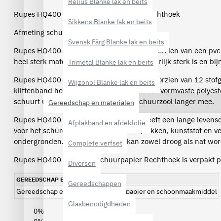
Relius Blanke lak en beits
Rupes HQ400 Polyester Schuurpapier Rechthoek
Sikkens Blanke lak en beits
Afmeting schuurpapier: 80x130mm
Svensk Färg Blanke lak en beits
Rupes HQ400 Polyester schuurpapier is voorzien van een pvc-f
heel sterk materiaal waardoor het uitzonderlijk sterk is en bij
Trimetal Blanke lak en beits
Rupes HQ400 Polyester schuurpapier is voorzien van 12 stof
Wijzonol Blanke lak en beits
klittenband hechting. Dankzij de sterkte en vormvaste polyes
schuurt u strak, effectief en gaat de schuurzool langer mee.
Gereedschap en materialen
Rupes HQ400 Polyester schuurpapier heeft een lange levensd
Afplakband en afdekfolie
voor het schuren van plamuur, primer, lakken, kunststof en v
ondergronden. Het schuurpapier kan zowel droog als nat wor
Complete verfset
Rupes HQ400 Polyester Schuurpapier Rechthoek is verpakt p
Diversen
GEREEDSCHAP EN MATERIALEN
Gereedschappen
Gereedschap en materialen
Schuurpapier en schoonmaakmiddel
Glasbenodigdheden
0%