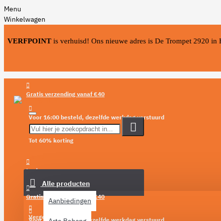
Menu
Winkelwagen
VERFPOINT
is verhuisd! Ons nieuwe adres is De Trompet 2920 in
Gratis verzending vanaf €40
Voor 16:00 besteld, dezelfde werkdag verstuurd
Tot 60% korting
Menu
Login
Alle producten
Verlanglijst
Gratis verzending vanaf €40
Aanbiedingen
Vergelijken
Voor 16:00 besteld, dezelfde werkdag verstuurd