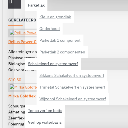
Parketlak
Kleur en grondlak
GERELATEERDE PRODUCTEN
Onderhoud
Parketlak 1 component
Relius Power Clean
Allesreiniger en ontvetter
Parketlak 2 componenten
Plaatsvervanger van ammonia
Schakelverf en systeemverf
Biologisch afbreekbaar
Ook voor hardnekkige vlekken
Sikkens Schakelverf en systeemverf
€10,30
Trimetal Schakelverf en systeemverf
Mirka Goldflex Soft
Wijzonol Schakelverf en systeemverf
Schuurpapier voor de hand
Tenco verf en beits
Afmeting: 115 x 125mm
Zeer flexibel
Verf op waterbasis
Foamrug