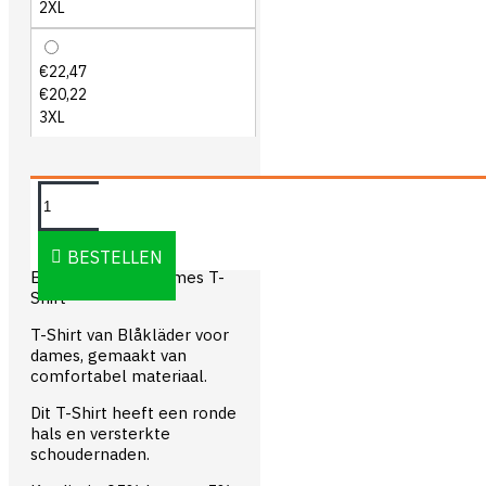
2XL
€22,47
€20,22
3XL
OMSCHRIJVING
BESTELLEN
Blåkläder 3304 Dames T-
Shirt
T-Shirt van Blåkläder voor
dames, gemaakt van
comfortabel materiaal.
Dit T-Shirt heeft een ronde
hals en versterkte
schoudernaden.