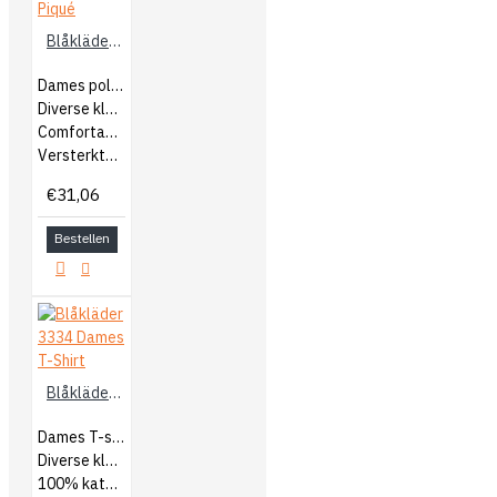
Blåkläder 3390 Dames Poloshirt Piqué
Dames poloshirt
Diverse kleuren/kleurcombinaties
Comfortabel en sterk
Versterkte naden
€31,06
Bestellen
Blåkläder 3334 Dames T-Shirt
Dames T-shirt
Diverse kleuren
100% katoen