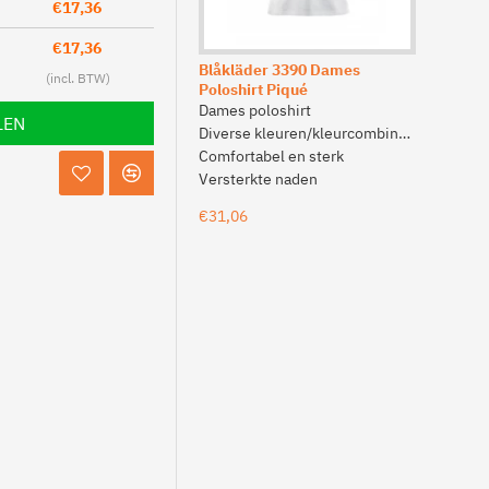
€17,36
€17,36
Blåkläder 3390 Dames
Blåkläder
Poloshirt Piqué
met lang
Dames poloshirt
Dames T-s
LEN
Diverse kleuren/kleurcombinaties
Diverse kl
Comfortabel en sterk
100% kat
Versterkte naden
Versterkt
€31,06
€24,64