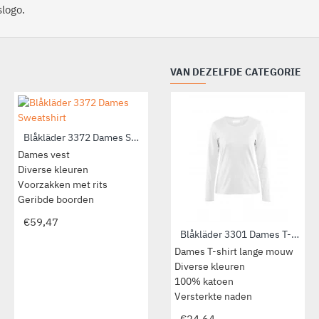
logo.
VAN DEZELFDE CATEGORIE
Blåkläder 3372 Dames Sweatshirt
Blåkläder 3394 Dames Service Sweatshirt met rits
Dames vest
Comfortabel Dames vest
Diverse kleuren
Diverse kleurcombinaties
Voorzakken met rits
Zachte, geborstelde voering
Geribde boorden
Windvanger aan binnenzijde
€59,47
€64,88
Blåkläder 3301 Dames T-Shirt met lange mouw
Dames T-shirt lange mouw
Diverse kleuren
100% katoen
Versterkte naden
€24,64