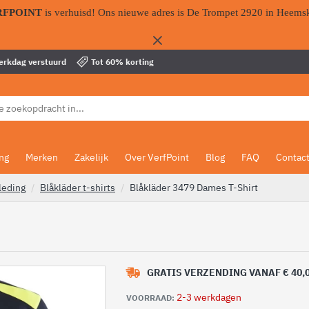
RFPOINT
is verhuisd! Ons nieuwe adres is De Trompet 2920 in Heems
werkdag verstuurd
Tot 60% korting
ing
Merken
Zakelijk
Over VerfPoint
Blog
FAQ
Contac
leding
Blåkläder t-shirts
Blåkläder 3479 Dames T-Shirt
GRATIS VERZENDING VANAF € 40,
2-3 werkdagen
VOORRAAD: