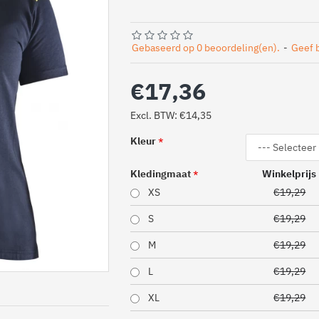
Gebaseerd op 0 beoordeling(en).
-
Geef 
€17,36
Excl. BTW: €14,35
Kleur
Kledingmaat
Winkelprijs
XS
€19,29
S
€19,29
M
€19,29
L
€19,29
XL
€19,29