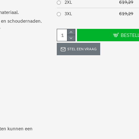
2XL
€19,29
ateriaal.
3XL
€19,29
k- en schoudernaden.
.
BESTEL
STEL EEN VRAAG
anten kunnen een