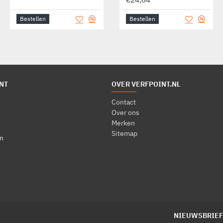
Bestellen
Bestellen
Bestellen
NT
OVER VERFPOINT.NL
Contact
Over ons
Merken
Sitemap
n
NIEUWSBRIEF