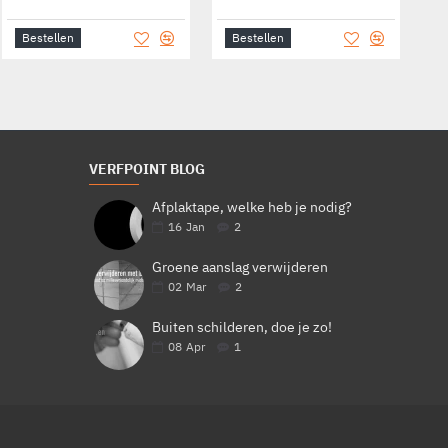
Bestellen
Bestellen
Bestellen
B
VERFPOINT BLOG
Afplaktape, welke heb je nodig?
16
Jan
2
Groene aanslag verwijderen
02
Mar
2
Buiten schilderen, doe je zo!
08
Apr
1