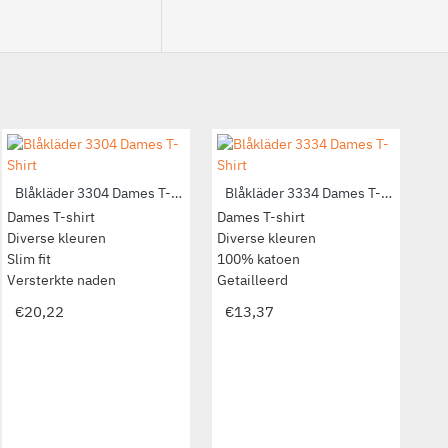
Blåkläder 5931 Dames Hybride Jack
Blåkläder 3304 Dames T-Shirt
Blåkläder 3334 Dames T-Shirt
Hybride Dames Jack
Dames T-shirt
Dames T-shirt
Dam
Diverse kleuren
Diverse kleuren
Diverse kleuren
Div
Comfortabel, soepel, warm
Slim fit
100% katoen
Voc
Veel bewegingsvrijheid
Versterkte naden
Getailleerd
UV
€150,43
€20,22
€13,37
€