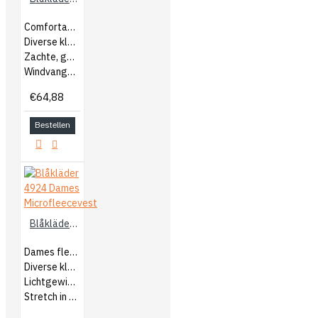
Comfortabel Dames vest
Diverse kleurcombinaties
Zachte, geborstelde voering
Windvanger aan binnenzijde
€64,88
Bestellen
Blåkläder 4924 Dames Microfleecevest
Dames fleecevest
Diverse kleurcombinaties
Lichtgewicht
Stretch in zijkanten en mouwen