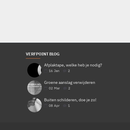
€51,40
Bestellen
VERFPOINT BLOG
Afplaktape, welke heb je nodig?
16
Jan
2
Groene aanslag verwijderen
02
Mar
2
Buiten schilderen, doe je zo!
08
Apr
1