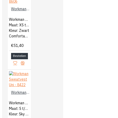
Workman Sweatvest Outfitters - 8606
Workman Heren Hooded Sweatvest
Maat: XS t/m 5XL
Kleur: Zwart
Comfortabel vest met capuchon
€51,40
Bestellen
Workman Sweatvest Uni - 8422
Workman Heren Hooded Sweatvest
Maat: S t/m 5XL
Kleur: Sky blue