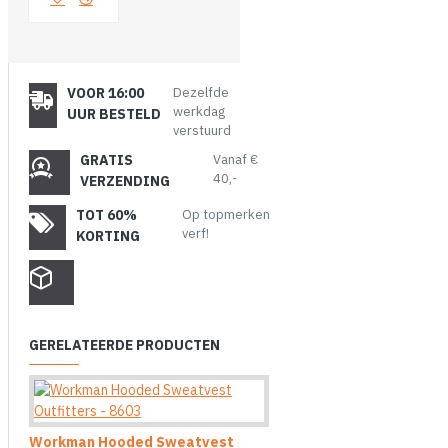
VOOR 16:00
Dezelfde
werkdag
UUR BESTELD
verstuurd
GRATIS
Vanaf €
40,-
VERZENDING
TOT 60%
Op topmerken
verf!
KORTING
GERELATEERDE PRODUCTEN
Workman Hooded Sweatvest